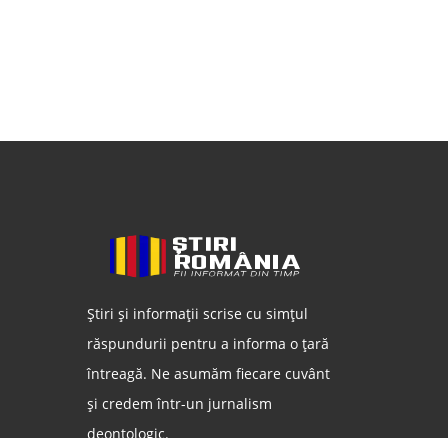
Știri și informații scrise cu simțul
răspundurii pentru a informa o țară
întreagă. Ne asumăm fiecare cuvânt
și credem într-un jurnalism
deontologic.