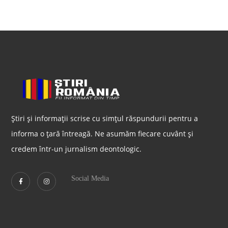
Știri și informații scrise cu simțul răspundurii pentru a
informa o țară întreagă. Ne asumăm fiecare cuvânt și
credem într-un jurnalism deontologic.
Social Media