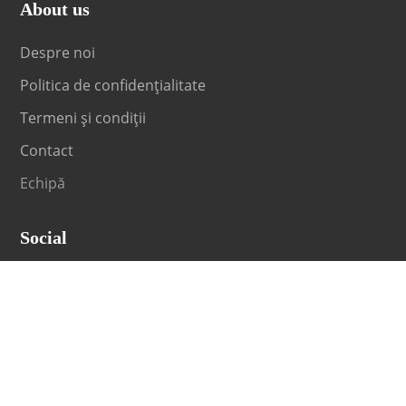
About us
Despre noi
Politica de confidențialitate
Termeni și condiții
Contact
Echipă
Social
Fii la curent cu orice noutate