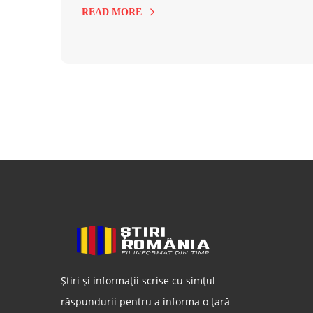
READ MORE
Știri și informații scrise cu simțul
răspundurii pentru a informa o țară