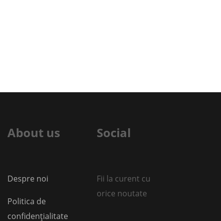
About us
Social
Despre noi
Fii la curent cu
orice noutate
Politica de
confidențialitate