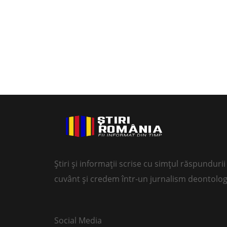
Știri și informații scrise cu simțul răspundur
cuvânt și credem într-un jurnalism deontolog
Social Media