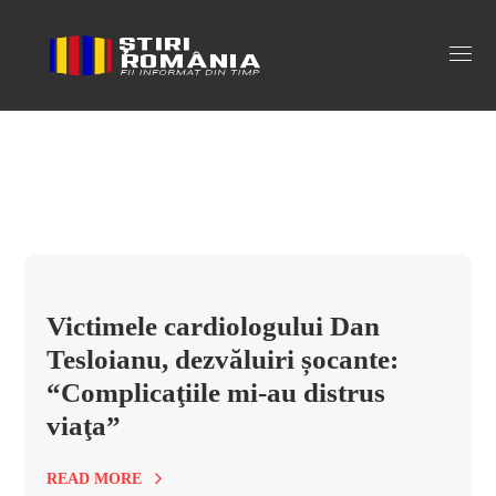
cardiolog Dan Tesloianu Tag
Victimele cardiologului Dan
Tesloianu, dezvăluiri șocante:
“Complicaţiile mi-au distrus
viaţa”
READ MORE