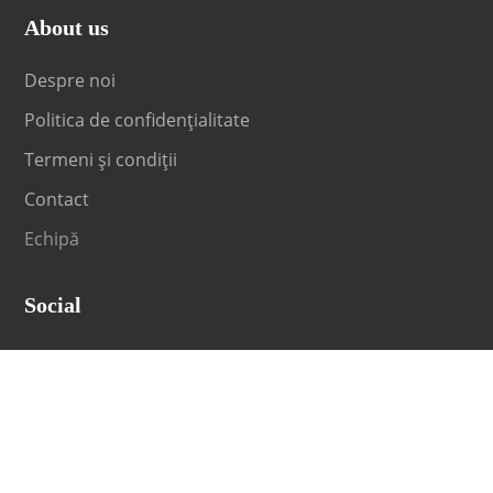
About us
Despre noi
Politica de confidențialitate
Termeni și condiții
Contact
Echipă
Social
Fii la curent cu orice noutate