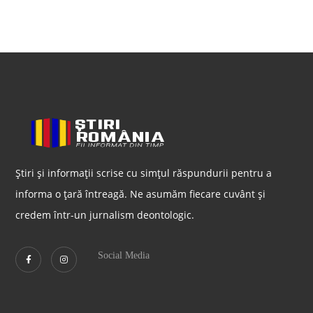
Știri și informații scrise cu simțul răspundurii pentru a
informa o țară întreagă. Ne asumăm fiecare cuvânt și
credem într-un jurnalism deontologic.
Social Media