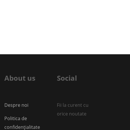
About us
Social
Despre noi
Fii la curent cu
orice noutate
Politica de
confidențialitate