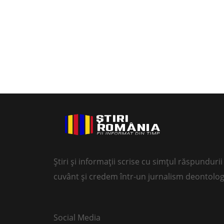
Știri și informații scrise cu simțul răspundur
cuvânt și credem într-un jurnalism deontolog
Social Media