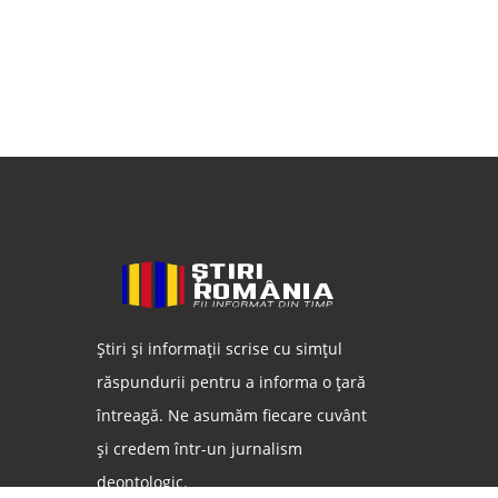
Știri și informații scrise cu simțul
răspundurii pentru a informa o țară
întreagă. Ne asumăm fiecare cuvânt
și credem într-un jurnalism
deontologic.