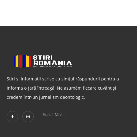
Știri și informații scrise cu simțul răspundurii pentru a
informa o țară întreagă. Ne asumăm fiecare cuvânt și
credem într-un jurnalism deontologic.
Social Media