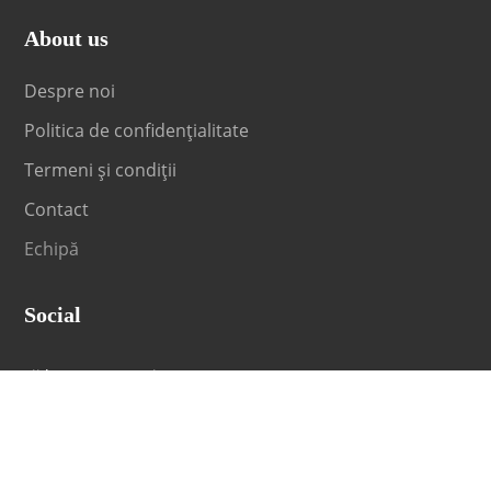
About us
Despre noi
Politica de confidențialitate
Termeni și condiții
Contact
Echipă
Social
Fii la curent cu orice noutate