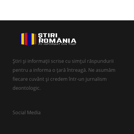
Știri și informații scrise cu simțul răspundurii
pentru a informa o țară întreagă. Ne asumăm
fiecare cuvânt și credem într-un jurnalism
deontologic.
Social Media