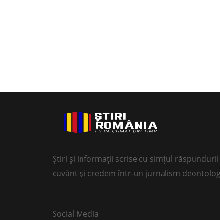
Știri și informații scrise cu simțul răspundur
cuvânt și credem într-un jurnalism deontolog
Social Media