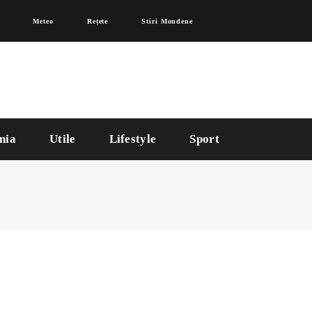
Meteo
Rețete
Stiri Mondene
nia
Utile
Lifestyle
Sport