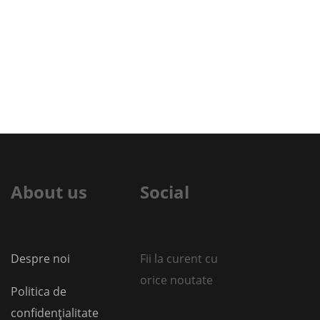
About us
Social
Despre noi
Fii la curent cu
orice noutate
Politica de
confidențialitate