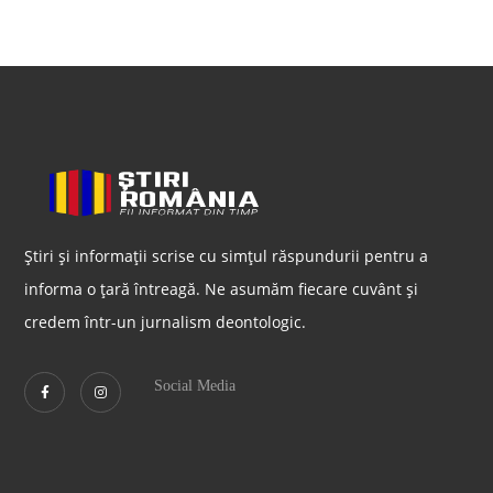
Știri și informații scrise cu simțul răspundurii pentru a
informa o țară întreagă. Ne asumăm fiecare cuvânt și
credem într-un jurnalism deontologic.
Social Media