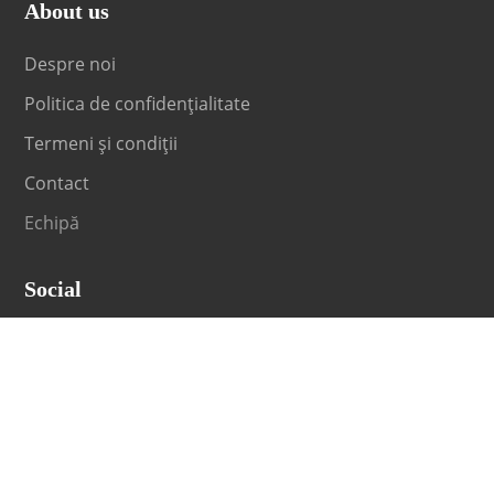
About us
Despre noi
Politica de confidențialitate
Termeni și condiții
Contact
Echipă
Social
Fii la curent cu orice noutate