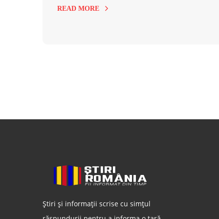
READ MORE
Știri și informații scrise cu simțul
răspundurii pentru a informa o țară