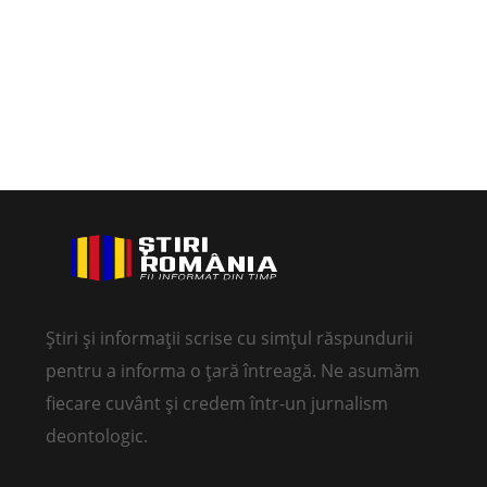
Știri și informații scrise cu simțul răspundurii
pentru a informa o țară întreagă. Ne asumăm
fiecare cuvânt și credem într-un jurnalism
deontologic.