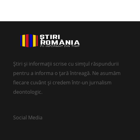
Știri și informații scrise cu simțul răspundurii
pentru a informa o țară întreagă. Ne asumăm
fiecare cuvânt și credem într-un jurnalism
deontologic.
Social Media