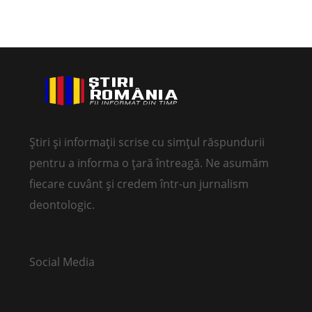
Știri și informații scrise cu simțul răspundurii
pentru a informa o țară întreagă. Ne asumăm
fiecare cuvânt și credem într-un jurnalism
deontologic.
Social Media