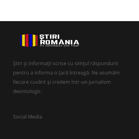
Știri și informații scrise cu simțul răspundurii
pentru a informa o țară întreagă. Ne asumăm
fiecare cuvânt și credem într-un jurnalism
deontologic.
Social Media