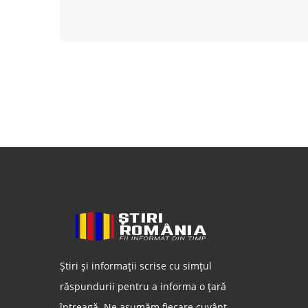
Știri și informații scrise cu simțul
răspundurii pentru a informa o țară
întreagă. Ne asumăm fiecare cuvânt