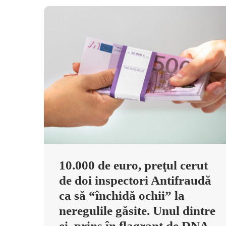
10.000 de euro, preţul cerut
de doi inspectori Antifraudă
ca să “închidă ochii” la
neregulile găsite. Unul dintre
ei, prins în flagrant de DNA