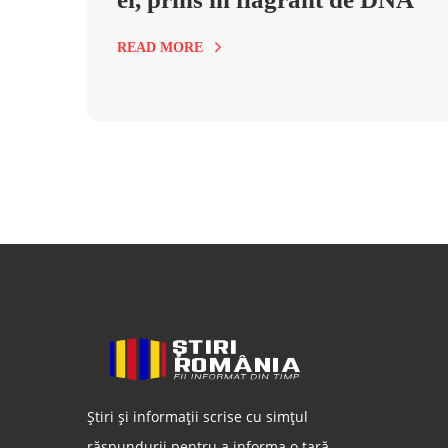
READ MORE
Știri și informații scrise cu simțul
răspundurii pentru a informa o țară