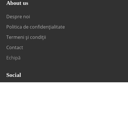
About us
Despre noi
Politica de confidențialitate
Termeni și condiții
Contact
Echipă
Social
Fii la curent cu orice noutate