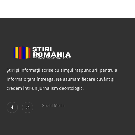
Știri și informații scrise cu simțul răspundurii pentru a
informa o țară întreagă. Ne asumăm fiecare cuvânt și
credem într-un jurnalism deontologic.
Social Media