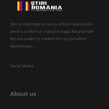
Știri și informații scrise cu simțul răspundurii
pentru a informa o țară întreagă. Ne asumăm
fiecare cuvânt și credem într-un jurnalism
deontologic.
Social Media
About us