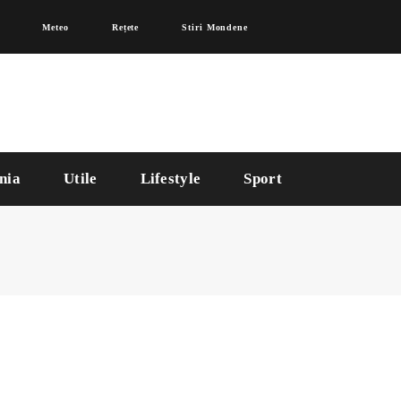
Meteo
Rețete
Stiri Mondene
nia
Utile
Lifestyle
Sport