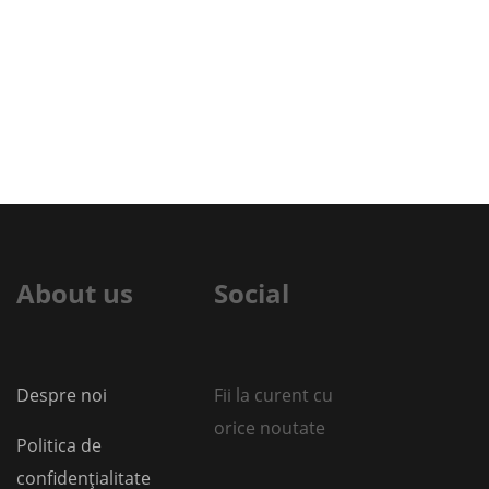
About us
Social
Despre noi
Fii la curent cu
orice noutate
Politica de
confidențialitate