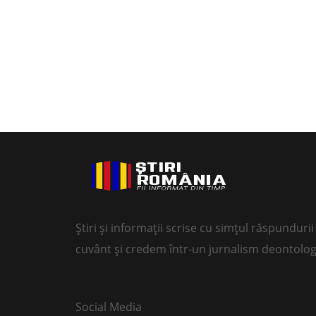
Știri și informații scrise cu simțul răspundur
cuvânt și credem într-un jurnalism deontolog
Social Media