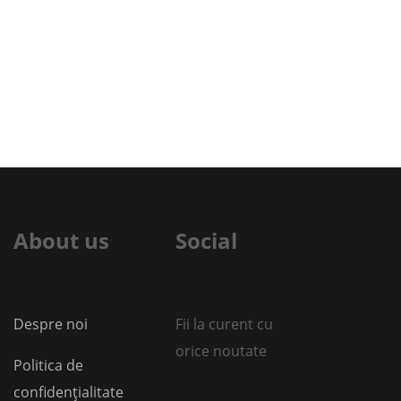
About us
Social
Despre noi
Fii la curent cu
orice noutate
Politica de
confidențialitate