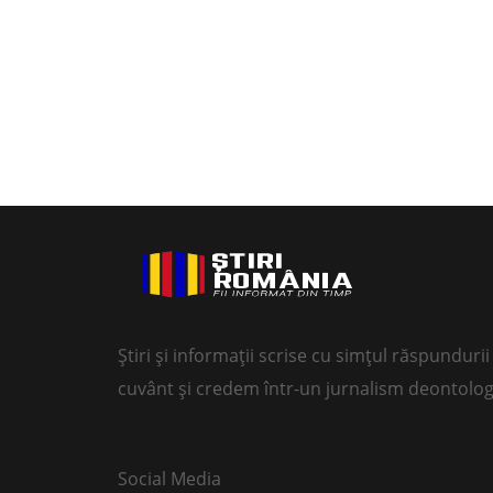
Știri și informații scrise cu simțul răspundur
cuvânt și credem într-un jurnalism deontolog
Social Media