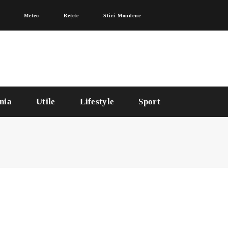
Meteo
Rețete
Stiri Mondene
nia
Utile
Lifestyle
Sport