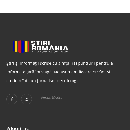
Știri și informații scrise cu simțul răspundurii pentru a
informa o țară întreagă. Ne asumăm fiecare cuvânt și
credem într-un jurnalism deontologic.
Social Media
About us