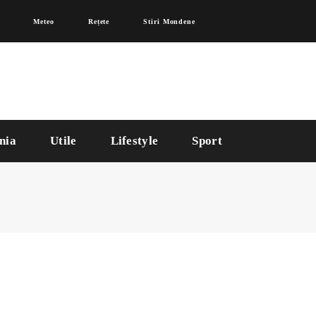
Meteo
Rețete
Stiri Mondene
nia
Utile
Lifestyle
Sport