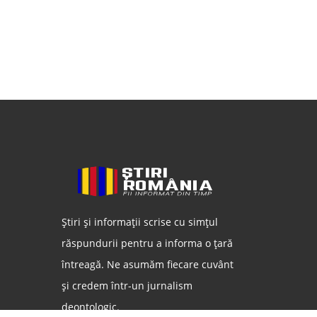
Știri și informații scrise cu simțul
răspundurii pentru a informa o țară
întreagă. Ne asumăm fiecare cuvânt
și credem într-un jurnalism
deontologic.