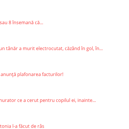
sau 8 însemană că...
 tânăr a murit electrocutat, căzând în gol, în...
 anunță plafonarea facturilor!
rator ce a cerut pentru copilul ei, inainte...
onia l-a făcut de râs