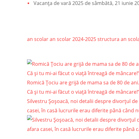
Vacanța de vară 2025 de sâmbătă, 21 iunie 2
an scolar
an scolar 2024-2025
structura an scol
Romică Țociu are grijă de mama sa de 80 de ani
Că și tu mi-ai făcut o viață întreagă de mâncare!
Silvestru Șoșoacă, noi detalii despre divorțul d
casei, în casă lucrurile erau diferite până când