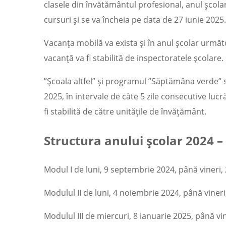
clasele din învătământul profesional, anul școl
cursuri și se va încheia pe data de 27 iunie 2025.
Vacanța mobilă va exista și în anul școlar următ
vacanță va fi stabilită de inspectoratele școlare.
”Școala altfel” și programul ”Săptămâna verde”
2025, în intervale de câte 5 zile consecutive luc
fi stabilită de către unitățile de învățământ.
Structura anului școlar 2024 –
Modul I de luni, 9 septembrie 2024, până vineri
Modulul II de luni, 4 noiembrie 2024, până viner
Modulul III de miercuri, 8 ianuarie 2025, până vin