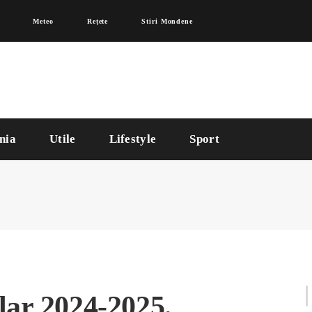
Meteo
Rețete
Stiri Mondene
nia
Utile
Lifestyle
Sport
lar 2024-2025.