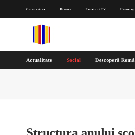
Coronavirus
Diverse
Emisiuni TV
Horoscop
Actualitate
Social
Descoperă Româ
Structura anului șco