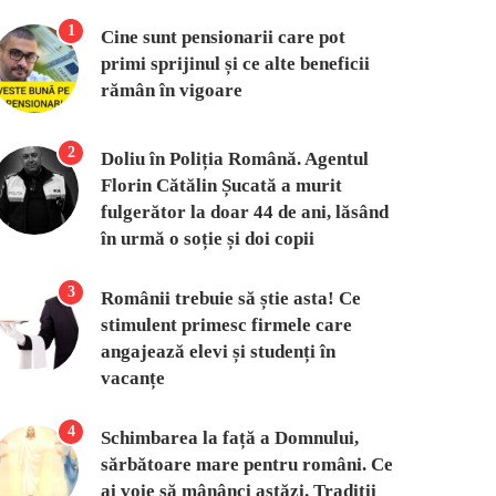
1
Cine sunt pensionarii care pot
primi sprijinul și ce alte beneficii
rămân în vigoare
2
Doliu în Poliția Română. Agentul
Florin Cătălin Șucată a murit
fulgerător la doar 44 de ani, lăsând
în urmă o soție și doi copii
3
Românii trebuie să știe asta! Ce
stimulent primesc firmele care
angajează elevi și studenți în
vacanțe
4
Schimbarea la față a Domnului,
sărbătoare mare pentru români. Ce
ai voie să mânânci astăzi. Tradiții