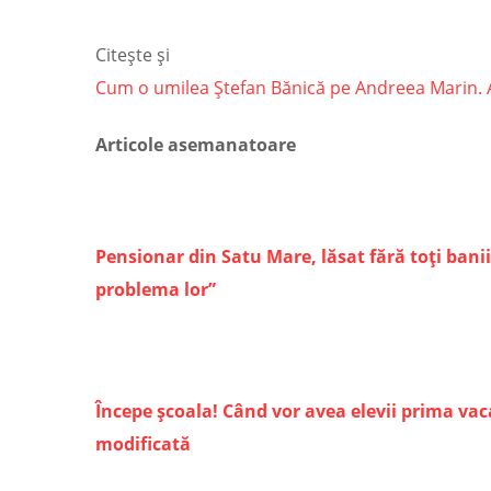
Citește și
Cum o umilea Ștefan Bănică pe Andreea Marin. Arti
Articole asemanatoare
Pensionar din Satu Mare, lăsat fără toți banii
problema lor”
Începe școala! Când vor avea elevii prima va
modificată