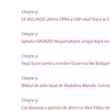
Citește și
CE ASCUNDE ultima CIFRA a CNP-ului? Dacă ai 3 
Citește și
Spitalul GROAZEI! Mușamalizare uriașă după ce un
Citește și
Vești bune pentru români! Guvernul Ilie Bolojan
Citește și
Biletul de adio lasat de Madalina Manole. Cutremu
Citește și
Cat dureaza o partida de amor cu Alex Velea. Ant