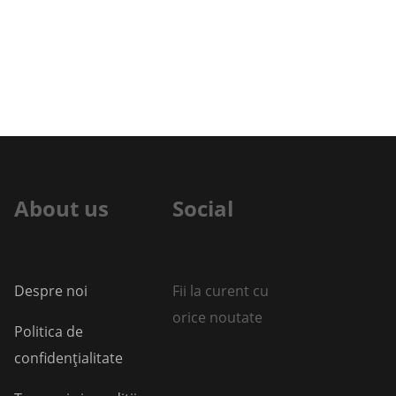
About us
Social
Despre noi
Fii la curent cu
orice noutate
Politica de
confidențialitate