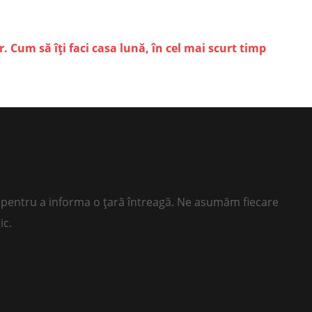
. Cum să îți faci casa lună, în cel mai scurt timp
ii pentru a informa o țară întreagă. Ne asumăm fiecare
ic.