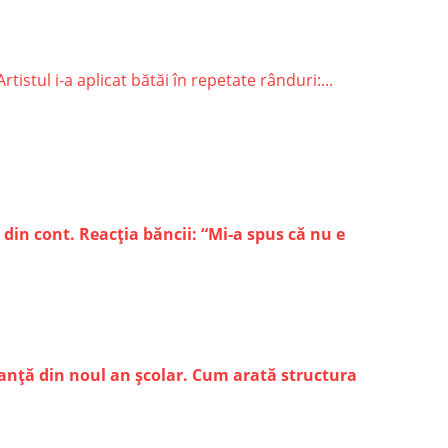
stul i-a aplicat bătăi în repetate rânduri:...
 din cont. Reacția băncii: “Mi-a spus că nu e
canță din noul an școlar. Cum arată structura