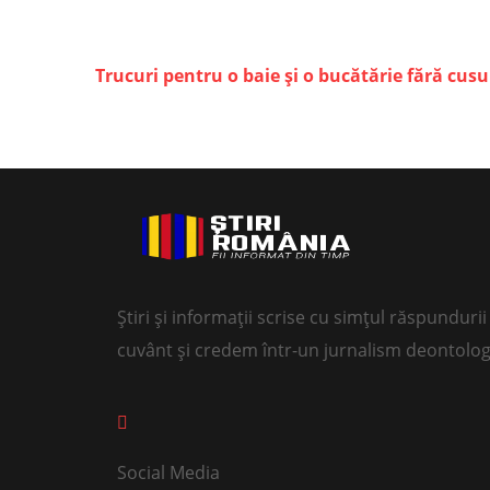
Trucuri pentru o baie și o bucătărie fără cusur
Știri și informații scrise cu simțul răspundur
cuvânt și credem într-un jurnalism deontolog
Social Media