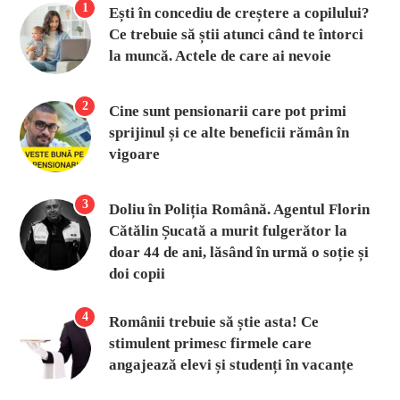
1
Ești în concediu de creștere a copilului?
Ce trebuie să știi atunci când te întorci
la muncă. Actele de care ai nevoie
2
Cine sunt pensionarii care pot primi
sprijinul și ce alte beneficii rămân în
vigoare
3
Doliu în Poliția Română. Agentul Florin
Cătălin Șucată a murit fulgerător la
doar 44 de ani, lăsând în urmă o soție și
doi copii
4
Românii trebuie să știe asta! Ce
stimulent primesc firmele care
angajează elevi și studenți în vacanțe