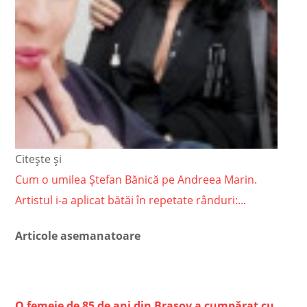
Citește și
Cum o umilea Ștefan Bănică pe Andreea Marin.
Artistul i-a aplicat bătăi în repetate rânduri:...
Articole asemanatoare
O femeie de 85 de ani din Braşov a cumpărat cu