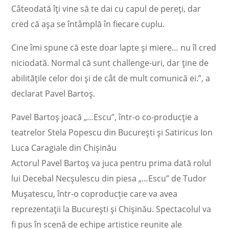
Câteodată îți vine să te dai cu capul de pereți, dar
cred că așa se întâmplă în fiecare cuplu.
Cine îmi spune că este doar lapte și miere… nu îl cred
niciodată. Normal că sunt challenge-uri, dar ține de
abilitățile celor doi și de cât de mult comunică ei.”, a
declarat Pavel Bartoș.
Pavel Bartoș joacă „…Escu”, într-o co-producție a
teatrelor Stela Popescu din București și Satiricus Ion
Luca Caragiale din Chișinău
Actorul Pavel Bartoș va juca pentru prima dată rolul
lui Decebal Necșulescu din piesa „…Escu” de Tudor
Mușatescu, într-o coproducție care va avea
reprezentații la București și Chișinău. Spectacolul va
fi pus în scenă de echipe artistice reunite ale