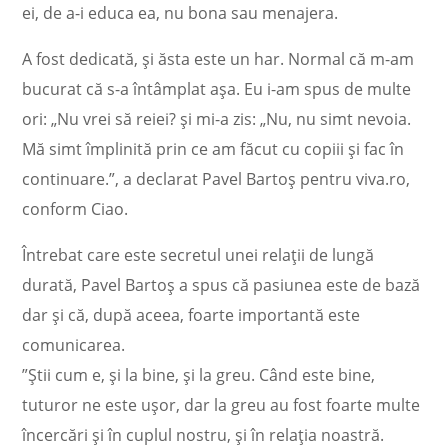
ei, de a-i educa ea, nu bona sau menajera.
A fost dedicată, și ăsta este un har. Normal că m-am
bucurat că s-a întâmplat așa. Eu i-am spus de multe
ori: „Nu vrei să reiei? și mi-a zis: „Nu, nu simt nevoia.
Mă simt împlinită prin ce am făcut cu copiii și fac în
continuare.”, a declarat Pavel Bartoș pentru viva.ro,
conform Ciao.
Întrebat care este secretul unei relații de lungă
durată, Pavel Bartoș a spus că pasiunea este de bază
dar și că, după aceea, foarte importantă este
comunicarea.
”Știi cum e, și la bine, și la greu. Când este bine,
tuturor ne este ușor, dar la greu au fost foarte multe
încercări și în cuplul nostru, și în relația noastră.