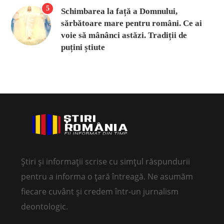
5
Schimbarea la față a Domnului,
sărbătoare mare pentru români. Ce ai
voie să mânânci astăzi. Tradiții de
puțini știute
Știri și informații scrise cu simțul răspundurii
pentru a informa o țară întreagă. Ne asumăm
fiecare cuvânt și credem într-un jurnalism
deontologic.