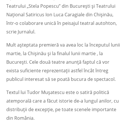
Teatrului „Stela Popescu” din București și Teatrului
Național Satiricus Ion Luca Caragiale din Chișinău,
într-o colaborare unică în peisajul teatral autohton,
scrie Jurnalul.
Mult așteptata premieră va avea loc la începutul lunii
martie, la Chișinău și la finalul lunii martie , la
București. Cele două teatre anunță faptul că vor
exista suficiente reprezentații astfel încât întreg
publicul interesat să se poată bucura de spectacol.
Textul lui Tudor Mușatescu este o satiră politică
atemporală care a făcut istorie de-a lungul anilor, cu
distribuții de excepție, pe toate scenele importante
din România.