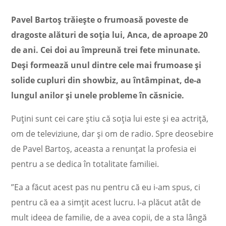
Pavel Bartoș trăiește o frumoasă poveste de
dragoste alături de soția lui, Anca, de aproape 20
de ani. Cei doi au împreună trei fete minunate.
Deși formează unul dintre cele mai frumoase și
solide cupluri din showbiz, au întâmpinat, de-a
lungul anilor și unele probleme în căsnicie.
Puțini sunt cei care știu că soția lui este și ea actriță,
om de televiziune, dar și om de radio. Spre deosebire
de Pavel Bartoș, aceasta a renunțat la profesia ei
pentru a se dedica în totalitate familiei.
”Ea a făcut acest pas nu pentru că eu i-am spus, ci
pentru că ea a simțit acest lucru. I-a plăcut atât de
mult ideea de familie, de a avea copii, de a sta lângă