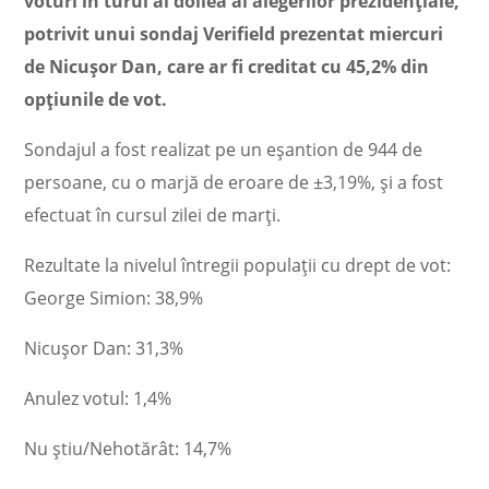
voturi în turul al doilea al alegerilor prezidențiale,
potrivit unui sondaj Verifield prezentat miercuri
de Nicușor Dan, care ar fi creditat cu 45,2% din
opțiunile de vot.
Sondajul a fost realizat pe un eșantion de 944 de
persoane, cu o marjă de eroare de ±3,19%, și a fost
efectuat în cursul zilei de marți.
Rezultate la nivelul întregii populații cu drept de vot:
George Simion: 38,9%
Nicușor Dan: 31,3%
Anulez votul: 1,4%
Nu știu/Nehotărât: 14,7%