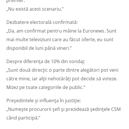
premier:
„Nu există acest scenariu.”
Dezbatere electorală confirmată:
„Da, am confirmat pentru mâine la Euronews. Sunt
mai multe televiziuni care au făcut oferte, eu sunt
disponibil de luni până vineri.”
Despre diferența de 10% din sondaj:
„Sunt două direcții: o parte dintre alegători pot veni
către mine, iar alții nehotărâți pot decide să voteze.
Mizez pe toate categoriile de public.”
Președintele și influența în justiție:
„Numește procurorii șefi și prezidează ședințele CSM
când participă.”