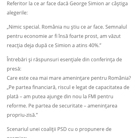
Referitor la ce ar face dacă George Simion ar câștiga
alegerile:
„Nimic special. România nu știu ce ar face. Semnalul
pentru economie ar fi însă foarte prost, am văzut
reacția deja după ce Simion a atins 40%.”
Întrebări și răspunsuri esențiale din conferința de
presă:
Care este cea mai mare amenințare pentru România?
„Pe partea financiară, riscul e legat de capacitatea de
plată – am putea ajunge din nou la FMI pentru
reforme. Pe partea de securitate – amenințarea
propriu-zisă.”
Scenariul unei coaliții PSD cu o propunere de