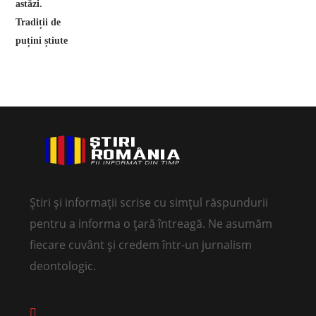
Știri și informații scrise cu simțul răspundurii
pentru a informa o țară întreagă. Ne asumăm
fiecare cuvânt și credem într-un jurnalism
deontologic.