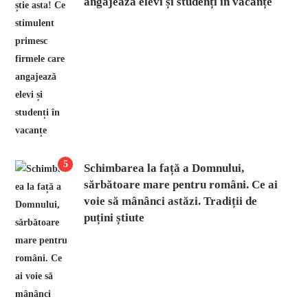
angajează elevi și studenți în vacanțe
5
Schimbarea la față a Domnului,
sărbătoare mare pentru români. Ce ai
voie să mânânci astăzi. Tradiții de
puțini știute