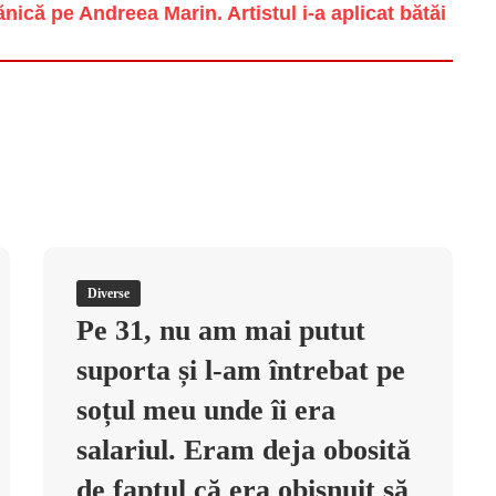
ică pe Andreea Marin. Artistul i-a aplicat bătăi
Diverse
Pe 31, nu am mai putut
suporta și l-am întrebat pe
soțul meu unde îi era
salariul. Eram deja obosită
de faptul că era obișnuit să