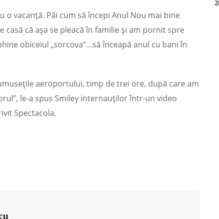
ru o vacanță. Păi cum să începi Anul Nou mai bine
casă că așa se pleacă în familie și am pornit spre
ephine obiceiul „sorcova”…să înceapă anul cu bani în
musețile aeroportului, timp de trei ore, după care am
orul”, le-a spus Smiley internauților într-un video
ivit Spectacola.
cu