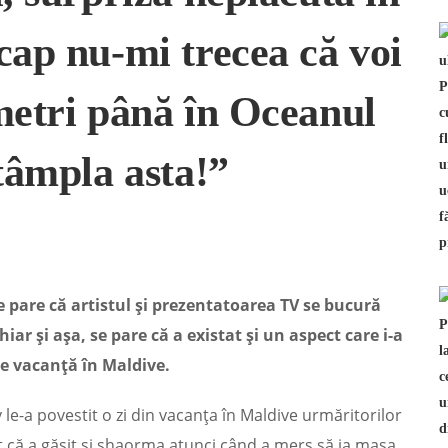
cap nu-mi trecea că voi
metri până în Oceanul
ntâmpla asta!”
se pare că artistul și prezentatoarea TV se bucură
ar și așa, se pare că a existat și un aspect care i-a
 de vacanță în Maldive.
 le-a povestit o zi din vacanța în Maldive urmăritorilor
t că a găsit și shaorma atunci când a mers să ia masa,