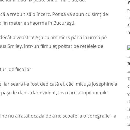
că a trebuit să o încerc. Pot să vă spun cu simț de
oi în materie shaorme în București.
 decât a voastră! Așa că am mers până la urmă pe
pus Smiley, într-un filmuleț postat pe rețelele de
ri de fiica lor
e, iar seara i-a fost dedicată ei, căci micuța Josephine a
în pași de dans, dar evident, cea care a topit inimile
ne nu a ratat ocazia de a ne scoate la o coregrafie”, a