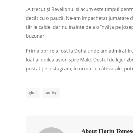
„A trecut și Revelionul și acum este timpul pent
decât cu o pauză. Ne-am împachetat jumătate de 
țările calde, dar nu înainte de a o învăța pe Jos
buzunar.
Prima oprire a fost la Doha unde am admirat fru
luat al doilea avion spre Male. Destul de lejer zb
postat pe Instagram, în urmă cu câteva zile, potr
gina
smiley
About
Florin Tomes