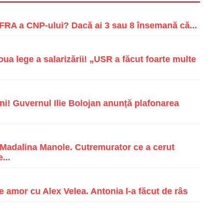
RA a CNP-ului? Dacă ai 3 sau 8 însemană că...
a lege a salarizării! „USR a făcut foarte multe
i! Guvernul Ilie Bolojan anunță plafonarea
e Madalina Manole. Cutremurator ce a cerut
...
e amor cu Alex Velea. Antonia l-a făcut de râs