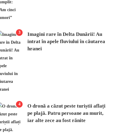
3
Imagini rare în Delta Dunării! Au
intrat în apele fluviului în căutarea
hranei
4
O dronă a căzut peste turiștii aflați
pe plajă. Patru persoane au murit,
iar alte zece au fost rănite