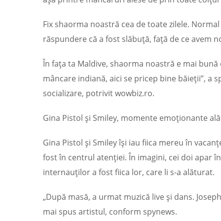
Fix shaorma noastră cea de toate zilele. Normal 
răspundere că a fost slăbuță, față de ce avem n
În fața ta Maldive, shaorma noastră e mai bună
mâncare indiană, aici se pricep bine băieții”, a s
socializare, potrivit wowbiz.ro.
Gina Pistol și Smiley, momente emoționante alătu
Gina Pistol și Smiley își iau fiica mereu în vacanț
fost în centrul atenției. În imagini, cei doi apar 
internauților a fost fiica lor, care li s-a alăturat.
„După masă, a urmat muzică live și dans. Josephi
mai spus artistul, conform spynews.