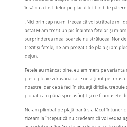
însă nu a fost deloc pe placul lui, fiind de păre
„Nici prin cap nu-mi trecea că voi străbate mii d
asta! M-am trezit un pic înaintea fetelor și m-am 
surprinderea mea, soarele nu strălucea. Nor de 
trezit și fetele, ne-am pregătit de plajă și am pl
dejun.
Fetele au mâncat bine, eu am mers pe varianta de
pus o ploaie zdravănă care ne-a ținut pe terasă.
noastre, dar ce să faci în situații dificile, treb
plouat cam până spre asfințit și ce frumusețe de
Ne-am plimbat pe plajă până s-a făcut întuneric 
ziceam la început că nu credeam că voi vedea a
așa printre mâncăruri alese de prin toate colțur