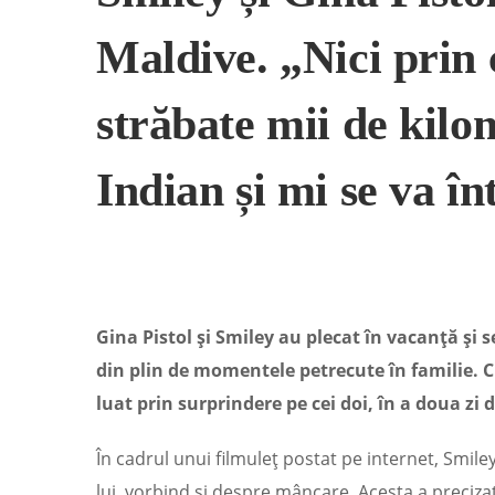
Maldive. „Nici prin 
străbate mii de kilo
Indian și mi se va î
Gina Pistol și Smiley au plecat în vacanță și 
din plin de momentele petrecute în familie. Chi
luat prin surprindere pe cei doi, în a doua zi
În cadrul unui filmuleț postat pe internet, Smiley
lui, vorbind și despre mâncare. Acesta a preciza