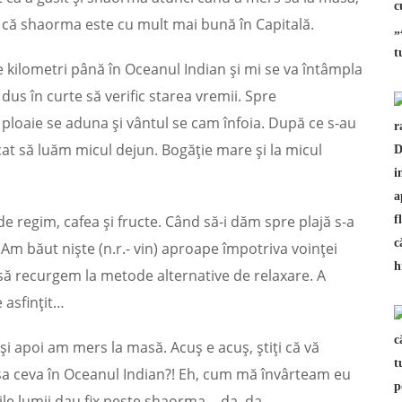
re că shaorma este cu mult mai bună în Capitală.
e kilometri până în Oceanul Indian și mi se va întâmpla
dus în curte să verific starea vremii. Spre
ploaie se aduna și vântul se cam înfoia. După ce s-au
ecat să luăm micul dejun. Bogăție mare și la micul
 regim, cafea și fructe. Când să-i dăm spre plajă s-a
 Am băut niște (n.r.- vin) aproape împotriva voinței
uie să recurgem la metode alternative de relaxare. A
 asfințit…
și apoi am mers la masă. Acuș e acuș, știți că vă
șa ceva în Oceanul Indian?! Eh, cum mă învârteam eu
ile lumii dau fix peste shaorma… da, da.