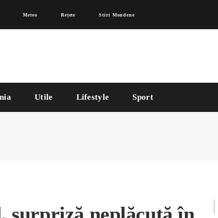
Meteo
Rețete
Stiri Mondene
nia
Utile
Lifestyle
Sport
l, surpriză neplăcută în