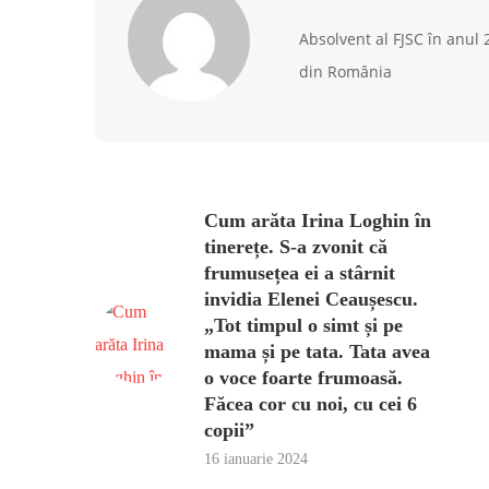
Absolvent al FJSC în anul
din România
Cum arăta Irina Loghin în
tinerețe. S-a zvonit că
frumusețea ei a stârnit
invidia Elenei Ceaușescu.
„Tot timpul o simt și pe
mama și pe tata. Tata avea
o voce foarte frumoasă.
Făcea cor cu noi, cu cei 6
copii”
16 ianuarie 2024