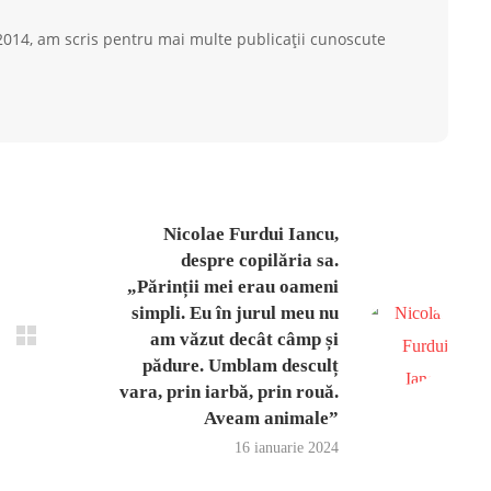
 2014, am scris pentru mai multe publicații cunoscute
Nicolae Furdui Iancu,
despre copilăria sa.
„Părinții mei erau oameni
simpli. Eu în jurul meu nu
am văzut decât câmp și
pădure. Umblam desculț
vara, prin iarbă, prin rouă.
Aveam animale”
16 ianuarie 2024