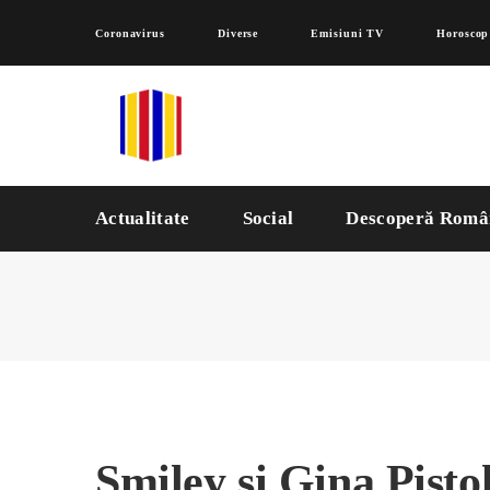
Coronavirus
Diverse
Emisiuni TV
Horoscop
Actualitate
Social
Descoperă Româ
Smiley și Gina Pisto