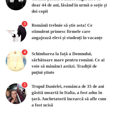
doar 44 de ani, lăsând în urmă o soție și
doi copii
3
Românii trebuie să știe asta! Ce
stimulent primesc firmele care
angajează elevi și studenți în vacanțe
4
Schimbarea la față a Domnului,
sărbătoare mare pentru români. Ce ai
voie să mânânci astăzi. Tradiții de
puțini știute
5
Trupul Danielei, românca de 35 de ani
găsită moartă în Italia, a fost adus în
țară. Anchetatorii încearcă să afle cum
a fost ucisă