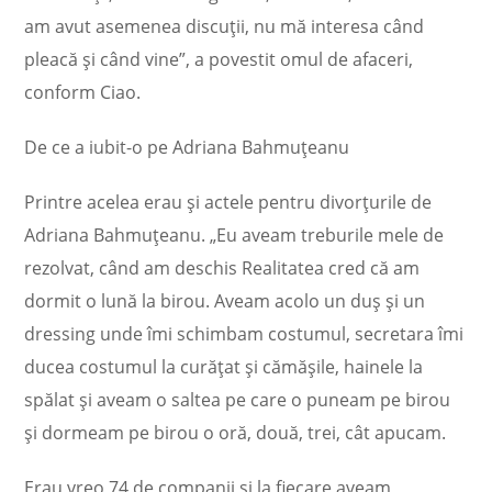
am avut asemenea discuții, nu mă interesa când
pleacă și când vine”, a povestit omul de afaceri,
conform Ciao.
De ce a iubit-o pe Adriana Bahmuțeanu
Printre acelea erau și actele pentru divorțurile de
Adriana Bahmuțeanu. „Eu aveam treburile mele de
rezolvat, când am deschis Realitatea cred că am
dormit o lună la birou. Aveam acolo un duș și un
dressing unde îmi schimbam costumul, secretara îmi
ducea costumul la curățat și cămășile, hainele la
spălat și aveam o saltea pe care o puneam pe birou
și dormeam pe birou o oră, două, trei, cât apucam.
Erau vreo 74 de companii și la fiecare aveam