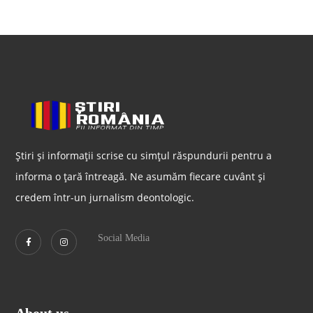
Știri și informații scrise cu simțul răspundurii pentru a
informa o țară întreagă. Ne asumăm fiecare cuvânt și
credem într-un jurnalism deontologic.
Social Media