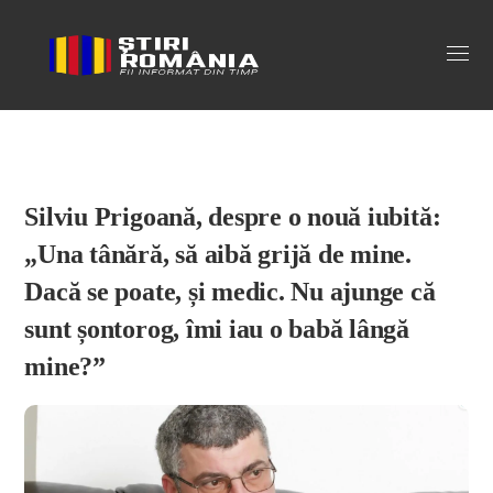
Stiri Romania
Silviu Prigoană, despre o nouă iubită:
„Una tânără, să aibă grijă de mine.
Dacă se poate, și medic. Nu ajunge că
sunt șontorog, îmi iau o babă lângă
mine?”