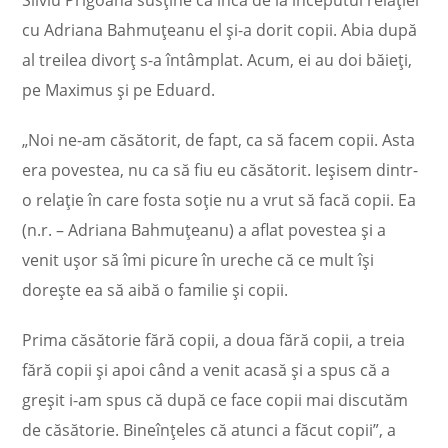
Silviu Prigoană susține că încă de la începutul relației
cu Adriana Bahmuțeanu el și-a dorit copii. Abia după
al treilea divorț s-a întâmplat. Acum, ei au doi băieți,
pe Maximus și pe Eduard.
„Noi ne-am căsătorit, de fapt, ca să facem copii. Asta
era povestea, nu ca să fiu eu căsătorit. Ieșisem dintr-
o relație în care fosta soție nu a vrut să facă copii. Ea
(n.r. – Adriana Bahmuțeanu) a aflat povestea și a
venit ușor să îmi picure în ureche că ce mult își
dorește ea să aibă o familie și copii.
Prima căsătorie fără copii, a doua fără copii, a treia
fără copii și apoi când a venit acasă și a spus că a
greșit i-am spus că după ce face copii mai discutăm
de căsătorie. Bineînțeles că atunci a făcut copii”, a