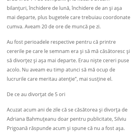
bilanțuri, închidere de lună, închidere de an și așa
mai departe, plus bugetele care trebuiau coordonate
cumva. Aveam 20 de ore de muncă pe zi.
Au fost perioadele respective pentru că printre
cererile pe care le semnam era și să mă căsătoresc și
să divorțez și așa mai departe. Erau niște cereri puse
acolo. Nu aveam eu timp atunci să mă ocup de
lucrurile care meritau atenție”, mai susține el.
De ce au divorțat de 5 ori
Acuzat acum ani de zile că se căsătorea și divorța de
Adriana Bahmuțeanu doar pentru publicitate, Silviu
Prigoană răspunde acum și spune că nu a fost așa.