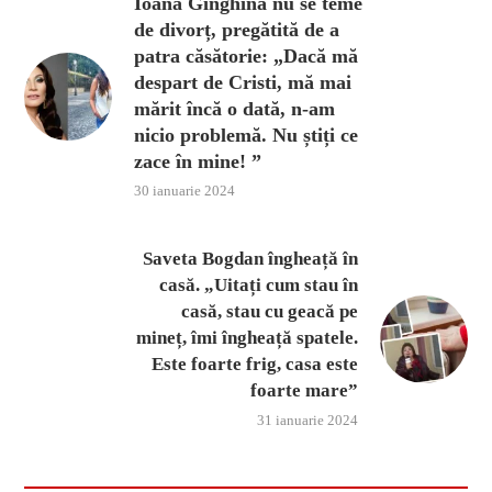
Ioana Ginghină nu se teme
de divorț, pregătită de a
patra căsătorie: „Dacă mă
despart de Cristi, mă mai
mărit încă o dată, n-am
nicio problemă. Nu știți ce
zace în mine! ”
30 ianuarie 2024
Saveta Bogdan îngheață în
casă. „Uitați cum stau în
casă, stau cu geacă pe
mineț, îmi îngheață spatele.
Este foarte frig, casa este
foarte mare”
31 ianuarie 2024