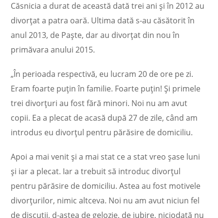
Căsnicia a durat de această dată trei ani și în 2012 au
divorțat a patra oară. Ultima dată s-au căsătorit în
anul 2013, de Paște, dar au divorțat din nou în
primăvara anului 2015.
„În perioada respectivă, eu lucram 20 de ore pe zi.
Eram foarte puțin în familie. Foarte puțin! Și primele
trei divorțuri au fost fără minori. Noi nu am avut
copii. Ea a plecat de acasă după 27 de zile, când am
introdus eu divorțul pentru părăsire de domiciliu.
Apoi a mai venit și a mai stat ce a stat vreo șase luni
și iar a plecat. Iar a trebuit să introduc divorțul
pentru părăsire de domiciliu. Astea au fost motivele
divorțurilor, nimic altceva. Noi nu am avut niciun fel
de discuții, d-astea de gelozie, de iubire, niciodată nu