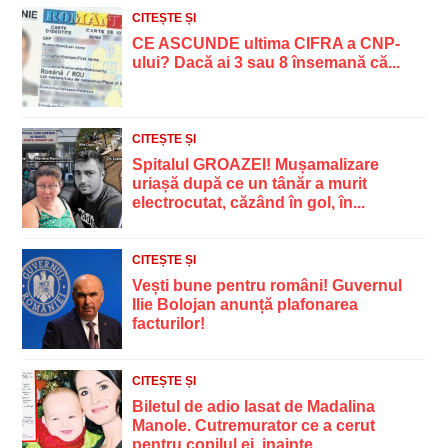
CITEȘTE ȘI
CE ASCUNDE ultima CIFRA a CNP-
ului? Dacă ai 3 sau 8 însemană că...
CITEȘTE ȘI
Spitalul GROAZEI! Mușamalizare
uriașă după ce un tânăr a murit
electrocutat, căzând în gol, în...
CITEȘTE ȘI
Vești bune pentru români! Guvernul
Ilie Bolojan anunță plafonarea
facturilor!
CITEȘTE ȘI
Biletul de adio lasat de Madalina
Manole. Cutremurator ce a cerut
pentru copilul ei, inainte...