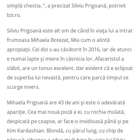
simplă chestia. ”, a precizat Silviu Prigoană, potrivit
bzi.ro.
Silviu Prigoană este alt om de când în viața lui a intrat
frumoasa Mihaela Botezat, Mia cum o alintă
apropiații. Cei doi s-au căsătorit în 2016, iar de atunci
e numai lapte și miere în căsnicia lor. Afaceristul a
slăbit, are un tonus excelent, dar evident că e eclipsat
de superba lui nevastă, pentru care parcă timpul se
scurge invers.
Mihaela Prigoană are 43 de ani și este o adevărată
apariție. Cea mai nouă poză a ei, cu rochia mulată,
despicată pe coapse, ar face-o invidioasă până și pe
Kim Kardashian. Blondă, cu părul lung, cu chip de