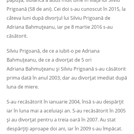
păpușă, sibianca a adus mult bine în viața lui Silviu
Prigoană (58 de ani). Cei doi s-au cunoscut în 2015, la
câteva luni după divorțul lui Silviu Prigoană de
Adriana Bahmuțeanu, iar pe 8 martie 2016 s-au
căsătorit.
Silviu Prigoană, de ce a iubit-o pe Adriana
Bahmuțeanu, de ce a divorțat de 5 ori
Adriana Bahmuțeanu și Silviu Prigoană s-au căsătorit
prima dată în anul 2003, dar au divorțat imediat după
luna de miere.
S-au recăsătorit în ianuarie 2004, însă s-au despărțit
iar în luna mai a aceluiași an. S-au recăsătorit în 2005
și au divorțat pentru a treia oară în 2007. Au stat
despărțiți aproape doi ani, iar în 2009 s-au împăcat.