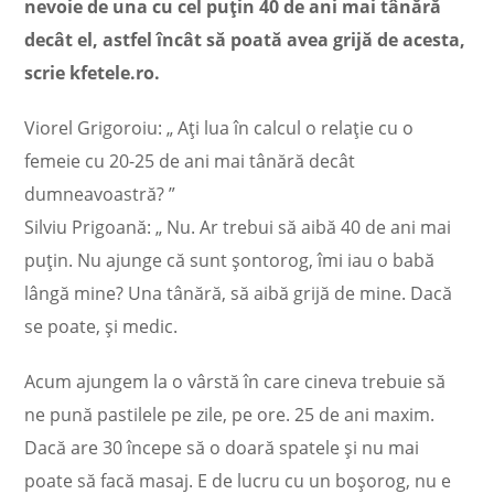
nevoie de una cu cel puțin 40 de ani mai tânără
decât el, astfel încât să poată avea grijă de acesta,
scrie kfetele.ro.
Viorel Grigoroiu: „ Ați lua în calcul o relație cu o
femeie cu 20-25 de ani mai tânără decât
dumneavoastră? ”
Silviu Prigoană: „ Nu. Ar trebui să aibă 40 de ani mai
puțin. Nu ajunge că sunt șontorog, îmi iau o babă
lângă mine? Una tânără, să aibă grijă de mine. Dacă
se poate, și medic.
Acum ajungem la o vârstă în care cineva trebuie să
ne pună pastilele pe zile, pe ore. 25 de ani maxim.
Dacă are 30 începe să o doară spatele și nu mai
poate să facă masaj. E de lucru cu un boșorog, nu e