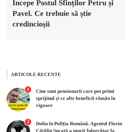
Începe Postul Sfinților Petru și
Pavel. Ce trebuie să știe
credincioșii
ARTICOLE RECENTE
1
Cine sunt pensionarii care pot primi
sprijinul și ce alte beneficii rămân în
vigoare
2
Doliu în Poliția Română. Agentul Florin
Cătălin Șucată a murit fulgerător la