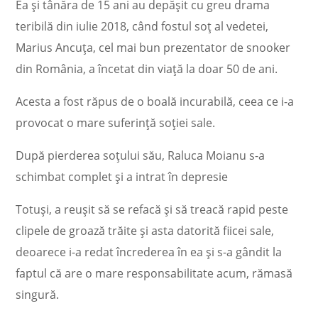
Ea și tânăra de 15 ani au depășit cu greu drama
teribilă din iulie 2018, când fostul soț al vedetei,
Marius Ancuța, cel mai bun prezentator de snooker
din România, a încetat din viață la doar 50 de ani.
Acesta a fost răpus de o boală incurabilă, ceea ce i-a
provocat o mare suferință soției sale.
După pierderea soțului său, Raluca Moianu s-a
schimbat complet și a intrat în depresie
Totuși, a reușit să se refacă și să treacă rapid peste
clipele de groază trăite și asta datorită fiicei sale,
deoarece i-a redat încrederea în ea și s-a gândit la
faptul că are o mare responsabilitate acum, rămasă
singură.