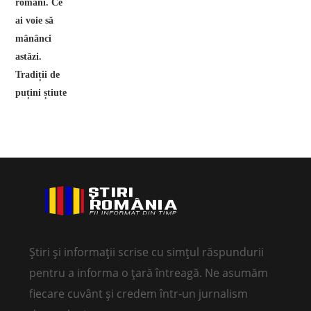
Știri și informații scrise cu simțul răspundurii
pentru a informa o țară întreagă. Ne asumăm
fiecare cuvânt și credem într-un jurnalism