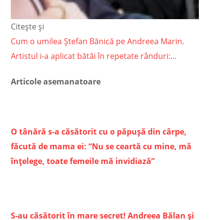
Citește și
Cum o umilea Ștefan Bănică pe Andreea Marin.
Artistul i-a aplicat bătăi în repetate rânduri:...
Articole asemanatoare
O tânără s-a căsătorit cu o păpuşă din cârpe,
făcută de mama ei: “Nu se ceartă cu mine, mă
înţelege, toate femeile mă invidiază”
S-au căsătorit în mare secret! Andreea Bălan și