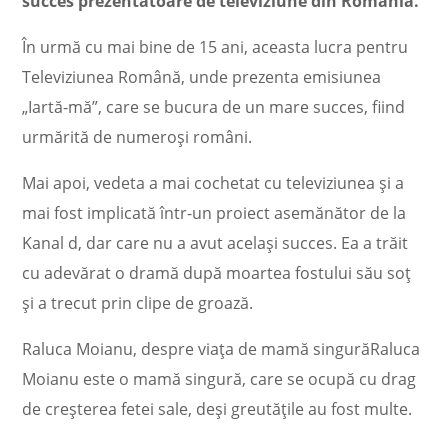
succes prezentatoare de televiziune din România.
În urmă cu mai bine de 15 ani, aceasta lucra pentru
Televiziunea Română, unde prezenta emisiunea
„Iartă-mă”, care se bucura de un mare succes, fiind
urmărită de numeroși români.
Mai apoi, vedeta a mai cochetat cu televiziunea și a
mai fost implicată într-un proiect asemănător de la
Kanal d, dar care nu a avut același succes. Ea a trăit
cu adevărat o dramă după moartea fostului său soț
și a trecut prin clipe de groază.
Raluca Moianu, despre viața de mamă singurăRaluca
Moianu este o mamă singură, care se ocupă cu drag
de creșterea fetei sale, deși greutățile au fost multe.