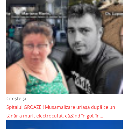
Citește și
Spitalul GROAZEI! Mușamalizare uriașă după ce un
tânăr a murit electrocutat, căzând în gol, în...