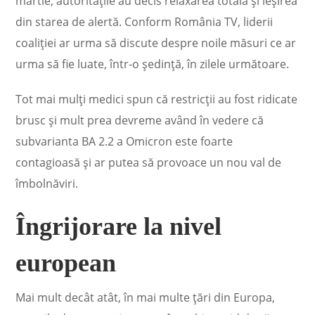
martie, autorităţile au decis relaxarea totală și ieșirea
din starea de alertă. Conform România TV, liderii
coaliţiei ar urma să discute despre noile măsuri ce ar
urma să fie luate, într-o şedinţă, în zilele următoare.
Tot mai mulți medici spun că restricții au fost ridicate
brusc și mult prea devreme având în vedere că
subvarianta BA 2.2 a Omicron este foarte
contagioasă și ar putea să provoace un nou val de
îmbolnăviri.
Îngrijorare la nivel
european
Mai mult decât atât, în mai multe ţări din Europa,