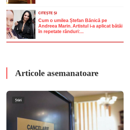
CITEȘTE ȘI
Cum o umilea Ștefan Bănică pe
Andreea Marin. Artistul i-a aplicat bătăi
în repetate rânduri:...
Articole asemanatoare
Știri