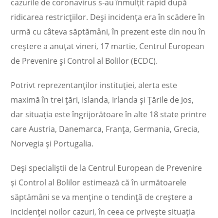
cazurile de coronavirus s-au înmulţit rapid după
ridicarea restricțiilor. Deşi incidenţa era în scădere în
urmă cu câteva săptămâni, în prezent este din nou în
creştere a anuțat vineri, 17 martie, Centrul European
de Prevenire şi Control al Bolilor (ECDC).
Potrivt reprezentanților instituției, alerta este
maximă în trei țări, Islanda, Irlanda şi Ţările de Jos,
dar situația este îngrijorătoare în alte 18 state printre
care Austria, Danemarca, Franţa, Germania, Grecia,
Norvegia şi Portugalia.
Deşi specialiștii de la Centrul European de Prevenire
şi Control al Bolilor estimează că în următoarele
săptămâni se va menține o tendinţă de creştere a
incidenţei noilor cazuri, în ceea ce priveşte situaţia