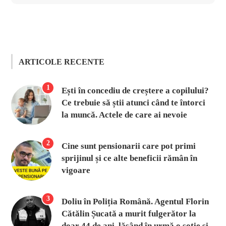
ARTICOLE RECENTE
1
Ești în concediu de creștere a copilului?
Ce trebuie să știi atunci când te întorci
la muncă. Actele de care ai nevoie
2
Cine sunt pensionarii care pot primi
sprijinul și ce alte beneficii rămân în
vigoare
3
Doliu în Poliția Română. Agentul Florin
Cătălin Șucată a murit fulgerător la
doar 44 de ani, lăsând în urmă o soție și