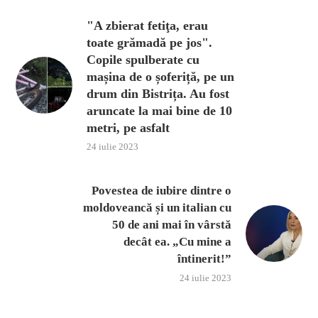
"A zbierat fetiţa, erau
toate grămadă pe jos".
Copile spulberate cu
mașina de o șoferiță, pe un
drum din Bistrița. Au fost
aruncate la mai bine de 10
metri, pe asfalt
24 iulie 2023
Povestea de iubire dintre o
moldoveancă și un italian cu
50 de ani mai în vârstă
decât ea. „Cu mine a
întinerit!”
24 iulie 2023