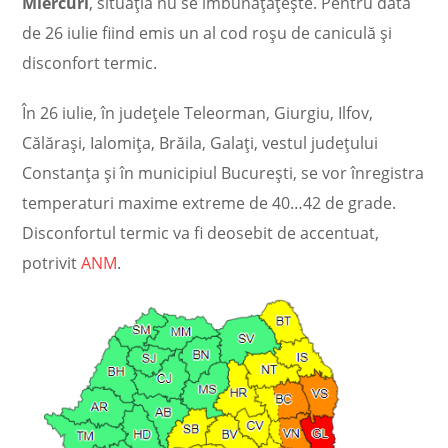
Miercuri
, situația nu se îmbunățățește. Pentru data
de 26 iulie fiind emis un al cod roșu de caniculă și
disconfort termic.
În 26 iulie, în județele Teleorman, Giurgiu, Ilfov,
Călărași, Ialomița, Brăila, Galați, vestul județului
Constanța și în municipiul București, se vor înregistra
temperaturi maxime extreme de 40…42 de grade.
Disconfortul termic va fi deosebit de accentuat,
potrivit
ANM
.