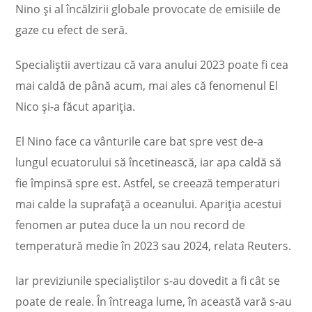
Nino şi al încălzirii globale provocate de emisiile de
gaze cu efect de seră.
Specialiștii avertizau că vara anului 2023 poate fi cea
mai caldă de până acum, mai ales că fenomenul El
Nico și-a făcut apariția.
El Nino face ca vânturile care bat spre vest de-a
lungul ecuatorului să încetinească, iar apa caldă să
fie împinsă spre est. Astfel, se creează temperaturi
mai calde la suprafață a oceanului. Apariția acestui
fenomen ar putea duce la un nou record de
temperatură medie în 2023 sau 2024, relata Reuters.
Iar previziunile specialiștilor s-au dovedit a fi cât se
poate de reale. În întreaga lume, în această vară s-au