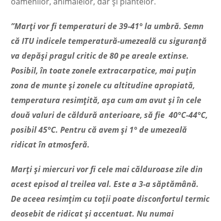
oamenilor, animalelor, dar și plantelor.
”Marți vor fi temperaturi de 39-41° la umbră. Semn
că ITU indicele temperatură-umezeală cu siguranță
va depăși pragul critic de 80 pe areale extinse.
Posibil, în toate zonele extracarpatice, mai puțin
zona de munte și zonele cu altitudine apropiată,
temperatura resimțită, așa cum am avut și în cele
două valuri de căldură anterioare, să fie 40°C-44°C,
posibil 45°C. Pentru că avem și 1° de umezeală
ridicat în atmosferă.
Marți și miercuri vor fi cele mai călduroase zile din
acest episod al treilea val. Este a 3-a săptămână.
De aceea resimțim cu toții poate disconfortul termic
deosebit de ridicat și accentuat. Nu numai