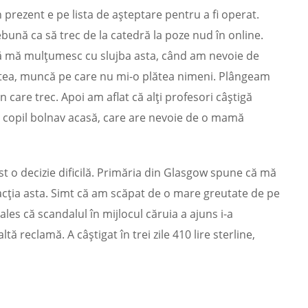
n prezent e pe lista de aşteptare pentru a fi operat.
bună ca să trec de la catedră la poze nud în online.
să mă mulţumesc cu slujba asta, când am nevoie de
aptea, muncă pe care nu mi-o plătea nimeni. Plângeam
 care trec. Apoi am aflat că alţi profesori câştigă
un copil bolnav acasă, care are nevoie de o mamă
st o decizie dificilă. Primăria din Glasgow spune că mă
sfacţia asta. Simt că am scăpat de o mare greutate de pe
les că scandalul în mijlocul căruia a ajuns i-a
ă reclamă. A câştigat în trei zile 410 lire sterline,