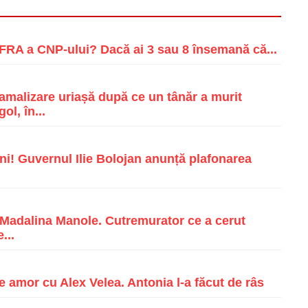
RA a CNP-ului? Dacă ai 3 sau 8 însemană că...
malizare uriașă după ce un tânăr a murit
ol, în...
i! Guvernul Ilie Bolojan anunță plafonarea
e Madalina Manole. Cutremurator ce a cerut
...
e amor cu Alex Velea. Antonia l-a făcut de râs