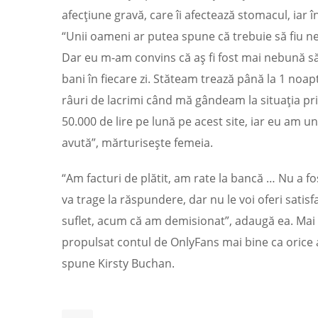
afecţiune gravă, care îi afectează stomacul, iar î
“Unii oameni ar putea spune că trebuie să fiu ne
Dar eu m-am convins că aş fi fost mai nebună 
bani în fiecare zi. Stăteam trează până la 1 no
râuri de lacrimi când mă gândeam la situaţia prin
50.000 de lire pe lună pe acest site, iar eu am 
avută”, mărturiseşte femeia.
“Am facturi de plătit, am rate la bancă … Nu a fo
va trage la răspundere, dar nu le voi oferi sati
suflet, acum că am demisionat”, adaugă ea. Mai a
propulsat contul de OnlyFans mai bine ca orice alt
spune Kirsty Buchan.