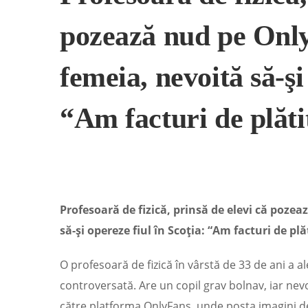
pozează nud pe Only
femeia, nevoită să-şi
“Am facturi de plăti
Profesoară de fizică, prinsă de elevi că poze
să-şi opereze fiul în Scoţia: “Am facturi de plă
O profesoară de fizică în vârstă de 33 de ani a a
controversată. Are un copil grav bolnav, iar ne
către platforma OnlyFans, unde posta imagini des