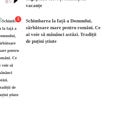
vacanțe
5
Schimbarea la față a Domnului,
sărbătoare mare pentru români. Ce
ai voie să mânânci astăzi. Tradiții
de puțini știute