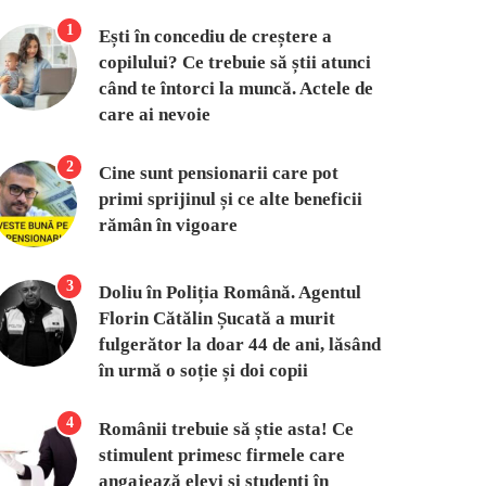
1
Ești în concediu de creștere a
copilului? Ce trebuie să știi atunci
când te întorci la muncă. Actele de
care ai nevoie
2
Cine sunt pensionarii care pot
primi sprijinul și ce alte beneficii
rămân în vigoare
3
Doliu în Poliția Română. Agentul
Florin Cătălin Șucată a murit
fulgerător la doar 44 de ani, lăsând
în urmă o soție și doi copii
4
Românii trebuie să știe asta! Ce
stimulent primesc firmele care
angajează elevi și studenți în