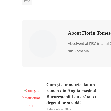
rate
About
Florin Tomes
Absolvent al FJSC în anul
din România
Cum şi-a înmatriculat un
român din Anglia maşina!
Bucureştenii l-au arătat cu
degetul pe stradă!
1 decembrie 2022