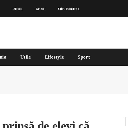
Meteo
Rețete
Stiri Mondene
nia
Utile
Lifestyle
Sport
 prinsă de elevi că