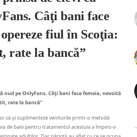
Fans. Câţi bani face
 opereze fiul în Scoţia:
t, rate la bancă”
ază nud pe OnlyFans. Câţi bani face femeia, nevoită
tit, rate la bancă”
les să-şi suplimenteze veniturile printr-o metodă
voia de bani pentru tratamentul acestuia a împins-o
tinate adulţilor. Dar părinţii au aflat cu ce se ocupa