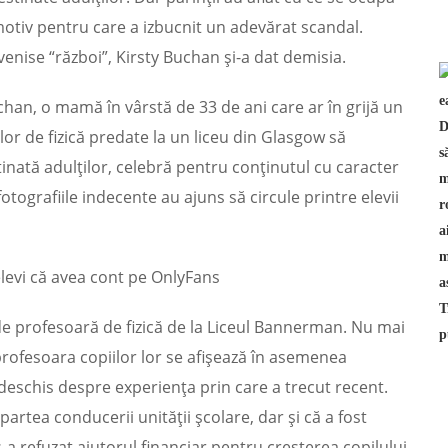
motiv pentru care a izbucnit un adevărat scandal.
venise “război”, Kirsty Buchan şi-a dat demisia.
chan, o mamă în vârstă de 33 de ani care ar în grijă un
lor de fizică predate la un liceu din Glasgow să
inată adulţilor, celebră pentru conţinutul cu caracter
otografiile indecente au ajuns să circule printre elevii
elevi că avea cont pe OnlyFans
de profesoară de fizică de la Liceul Bannerman. Nu mai
ă profesoara copiilor lor se afişează în asemenea
deschis despre experienţa prin care a trecut recent.
partea conducerii unităţii şcolare, dar şi că a fost
-a refuzat ajutorul financiar pentru creşterea copilului