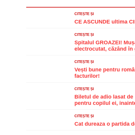
CITEȘTE ȘI
CE ASCUNDE ultima CIF
CITEȘTE ȘI
Spitalul GROAZEI! Mușa
electrocutat, căzând în g
CITEȘTE ȘI
Vești bune pentru român
facturilor!
CITEȘTE ȘI
Biletul de adio lasat d
pentru copilul ei, inainte
CITEȘTE ȘI
Cat dureaza o partida d