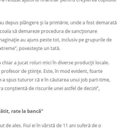
ă au depus plângere şi la primărie, unde a fost demarată
 şcoala să demareze procedura de sancţionare
imaginaţie au ajuns peste tot, inclusiv pe grupurile de
extreme”, povesteşte un tată.
 chiar a jucat roluri mici în diverse producţii locale.
 profesor de ştiinţe. Este, în mod evident, foarte
e-a spus tuturor că e în căutarea unui job part-time,
a conştientă de riscurile unei astfel de decizii”,
ătit, rate la bancă”
ut de ales. Fiul ei în vârstă de 11 ani suferă de o