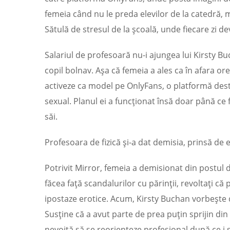
femeia când nu le preda elevilor de la catedră, 
Sătulă de stresul de la şcoală, unde fiecare zi de
Salariul de profesoară nu-i ajungea lui Kirsty Bu
copil bolnav. Aşa că femeia a ales ca în afara ore
activeze ca model pe OnlyFans, o platformă dest
sexual. Planul ei a funcţionat însă doar până ce f
săi.
Profesoara de fizică şi-a dat demisia, prinsă de 
Potrivit Mirror, femeia a demisionat din postul 
făcea faţă scandalurilor cu părinţii, revoltaţi c
ipostaze erotice. Acum, Kirsty Buchan vorbeşte 
Susţine că a avut parte de prea puţin sprijin din 
nevoită să se reorienteze profesional după ce i s