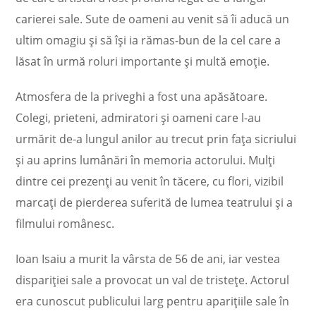
carierei sale. Sute de oameni au venit să îi aducă un
ultim omagiu și să își ia rămas-bun de la cel care a
lăsat în urmă roluri importante și multă emoție.
Atmosfera de la priveghi a fost una apăsătoare.
Colegi, prieteni, admiratori și oameni care l-au
urmărit de-a lungul anilor au trecut prin fața sicriului
și au aprins lumânări în memoria actorului. Mulți
dintre cei prezenți au venit în tăcere, cu flori, vizibil
marcați de pierderea suferită de lumea teatrului și a
filmului românesc.
Ioan Isaiu a murit la vârsta de 56 de ani, iar vestea
dispariției sale a provocat un val de tristețe. Actorul
era cunoscut publicului larg pentru aparițiile sale în