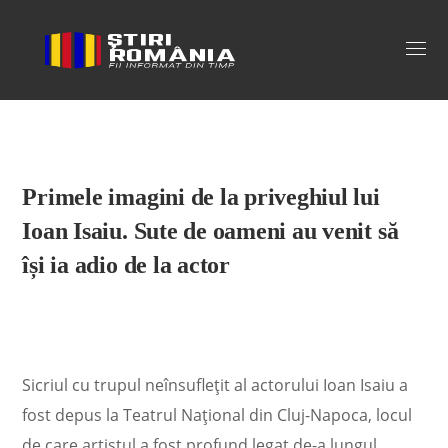
Stiri Romania
Primele imagini de la priveghiul lui
Ioan Isaiu. Sute de oameni au venit să
își ia adio de la actor
Sicriul cu trupul neînsuflețit al actorului Ioan Isaiu a
fost depus la Teatrul Național din Cluj-Napoca, locul
de care artistul a fost profund legat de-a lungul