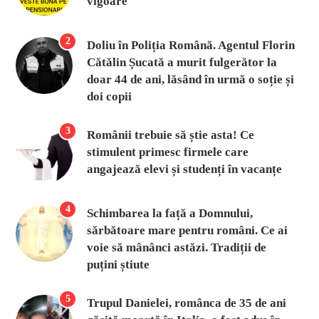
vigoare
2
Doliu în Poliția Română. Agentul Florin
Cătălin Șucată a murit fulgerător la
doar 44 de ani, lăsând în urmă o soție și
doi copii
3
Românii trebuie să știe asta! Ce
stimulent primesc firmele care
angajează elevi și studenți în vacanțe
4
Schimbarea la față a Domnului,
sărbătoare mare pentru români. Ce ai
voie să mânânci astăzi. Tradiții de
puțini știute
5
Trupul Danielei, românca de 35 de ani