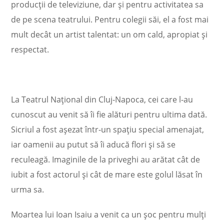
producții de televiziune, dar și pentru activitatea sa
de pe scena teatrului. Pentru colegii săi, el a fost mai
mult decât un artist talentat: un om cald, apropiat și
respectat.
La Teatrul Național din Cluj-Napoca, cei care l-au
cunoscut au venit să îi fie alături pentru ultima dată.
Sicriul a fost așezat într-un spațiu special amenajat,
iar oamenii au putut să îi aducă flori și să se
reculeagă. Imaginile de la priveghi au arătat cât de
iubit a fost actorul și cât de mare este golul lăsat în
urma sa.
Moartea lui Ioan Isaiu a venit ca un șoc pentru mulți