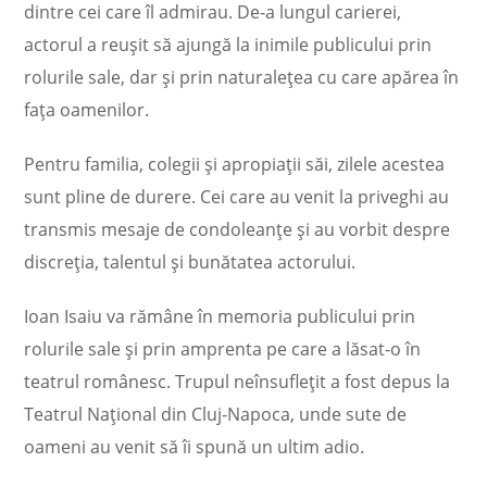
dintre cei care îl admirau. De-a lungul carierei,
actorul a reușit să ajungă la inimile publicului prin
rolurile sale, dar și prin naturalețea cu care apărea în
fața oamenilor.
Pentru familia, colegii și apropiații săi, zilele acestea
sunt pline de durere. Cei care au venit la priveghi au
transmis mesaje de condoleanțe și au vorbit despre
discreția, talentul și bunătatea actorului.
Ioan Isaiu va rămâne în memoria publicului prin
rolurile sale și prin amprenta pe care a lăsat-o în
teatrul românesc. Trupul neînsuflețit a fost depus la
Teatrul Național din Cluj-Napoca, unde sute de
oameni au venit să îi spună un ultim adio.