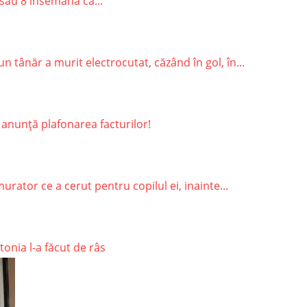
sau 8 însemană că...
 tânăr a murit electrocutat, căzând în gol, în...
 anunță plafonarea facturilor!
rator ce a cerut pentru copilul ei, inainte...
onia l-a făcut de râs