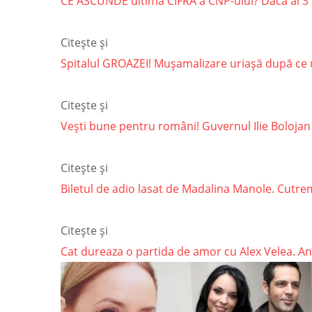
CE ASCUNDE ultima CIFRA a CNP-ului? Dacă ai 3 
Citește și
Spitalul GROAZEI! Mușamalizare uriașă după ce un
Citește și
Vești bune pentru români! Guvernul Ilie Bolojan
Citește și
Biletul de adio lasat de Madalina Manole. Cutremu
Citește și
Cat dureaza o partida de amor cu Alex Velea. Ant