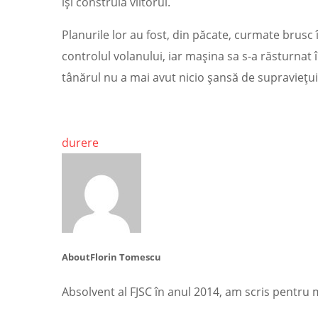
își construia viitorul.
Planurile lor au fost, din păcate, curmate brusc 
controlul volanului, iar mașina sa s-a răsturnat î
tânărul nu a mai avut nicio șansă de supraviețui
durere
About
Florin Tomescu
Absolvent al FJSC în anul 2014, am scris pentru