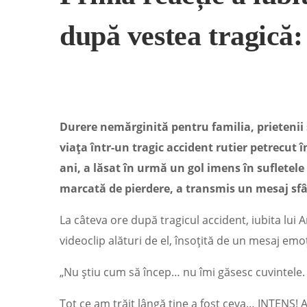
după vestea tragică:
Durere nemărginită pentru familia, prietenii ș
viața într-un tragic accident rutier petrecut 
ani, a lăsat în urmă un gol imens în sufletele
marcată de pierdere, a transmis un mesaj sfâși
La câteva ore după tragicul accident, iubita lui 
videoclip alături de el, însoțită de un mesaj emo
„Nu știu cum să încep… nu îmi găsesc cuvintele.
Tot ce am trăit lângă tine a fost ceva… INTENS! Ai