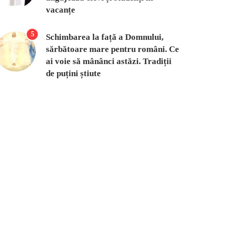
vacanțe
5
Schimbarea la față a Domnului,
sărbătoare mare pentru români. Ce
ai voie să mânânci astăzi. Tradiții
de puțini știute