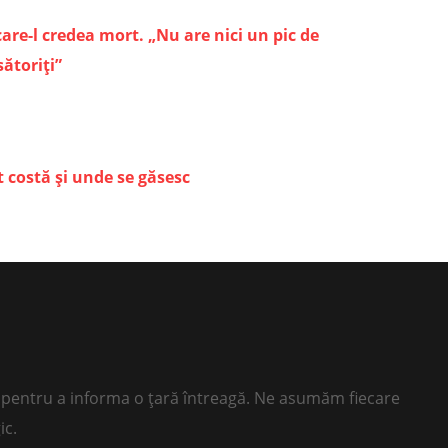
care-l credea mort. „Nu are nici un pic de
ătoriţi”
 costă și unde se găsesc
ii pentru a informa o țară întreagă. Ne asumăm fiecare
ic.