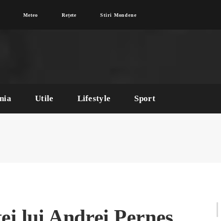
Meteo
Rețete
Stiri Mondene
nia
Utile
Lifestyle
Sport
tei lui Andrei Perneș