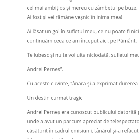
cel mai ambițios și mereu cu zâmbetul pe buze.
Ai fost și vei rămâne veșnic în inima mea!
Ai lăsat un gol în sufletul meu, ce nu poate fi nici
continuăm ceea ce am început aici, pe Pământ.
Te iubesc și nu te voi uita niciodată, sufletul me
Andrei Pernes”.
Cu aceste cuvinte, tânăra și-a exprimat durerea i
Un destin curmat tragic
Andrei Perneș era cunoscut publicului datorită p
unde a avut un parcurs apreciat de telespectato
căsătorit în cadrul emisiunii, tânărul și-a refăc