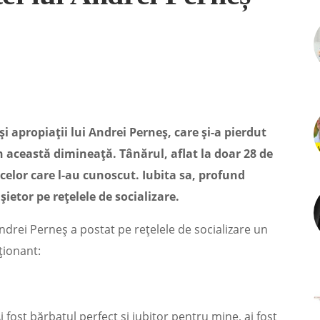
i apropiații lui Andrei Perneș, care și-a pierdut
în această dimineață. Tânărul, aflat la doar 28 de
 celor care l-au cunoscut. Iubita sa, profund
etor pe rețelele de socializare.
Andrei Perneș a postat pe rețelele de socializare un
ționant:
 fost bărbatul perfect și iubitor pentru mine, ai fost