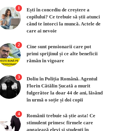
1
Ești în concediu de creștere a
copilului? Ce trebuie să știi atunci
când te întorci la muncă. Actele de
care ai nevoie
2
Cine sunt pensionarii care pot
primi sprijinul și ce alte beneficii
rămân în vigoare
3
Doliu în Poliția Română. Agentul
Florin Cătălin Șucată a murit
fulgerător la doar 44 de ani, lăsând
în urmă o soție și doi copii
4
Românii trebuie să știe asta! Ce
stimulent primesc firmele care
angajează elevi și studenți în