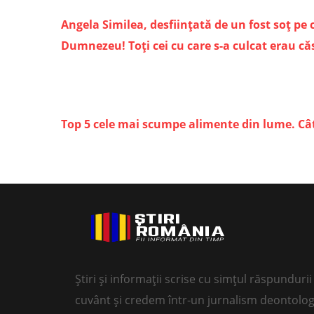
Angela Similea, desfiinţată de un fost soţ pe 
Dumnezeu! Toţi cei cu care s-a culcat erau căs
Top 5 cele mai scumpe alimente din lume. Cât
Știri și informații scrise cu simțul răspundur
cuvânt și credem într-un jurnalism deontolog