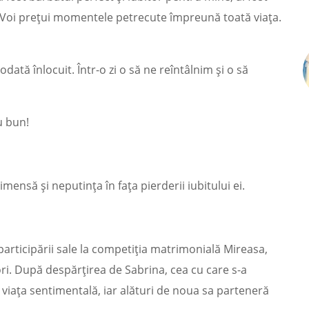
 Voi prețui momentele petrecute împreună toată viața.
odată înlocuit. Într-o zi o să ne reîntâlnim și o să
u bun!
mensă și neputința în fața pierderii iubitului ei.
articipării sale la competiția matrimonială Mireasa,
ri. După despărțirea de Sabrina, cea cu care s-a
ut viața sentimentală, iar alături de noua sa parteneră