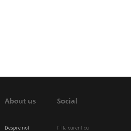
About us
Social
Despre noi
Fii la curent cu