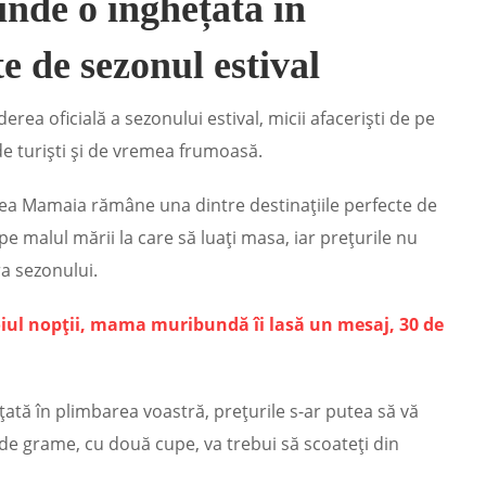
vinde o înghețată în
e de sezonul estival
ea oficială a sezonului estival, micii afaceriști de pe
 de turiști și de vremea frumoasă.
nea Mamaia rămâne una dintre destinațiile perfecte de
e malul mării la care să luați masa, iar prețurile nu
a sezonului.
toiul nopții, mama muribundă îi lasă un mesaj, 30 de
țată în plimbarea voastră, prețurile s-ar putea să vă
de grame, cu două cupe, va trebui să scoateți din