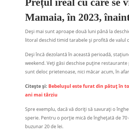
Prețul ireal cu care se 
Mamaia, în 2023, înaint
Deși mai sunt aproape două luni până la deschider
litoral deschid timid tarabele și profită de valul
Deși încă dezolantă în această perioadă, stațiu
weekend. Veți găsi deschise puține restaurante p
sunt deloc prietenoase, nici măcar acum, în afar
Citește și:
Bebelușul este furat din pătuț în 
ani mai târziu
Spre exemplu, dacă vă doriți să savurați o înghe
sperie. Pentru o porție mică de înghețată de 70 
buzunar 20 de lei.