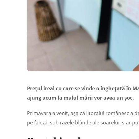
Prețul ireal cu care se vinde o înghețată în M
ajung acum la malul mării vor avea un șoc.
Primăvara a venit, așa că litoralul românesc a 
pe faleză, sub razele blânde ale soarelui, s-ar p