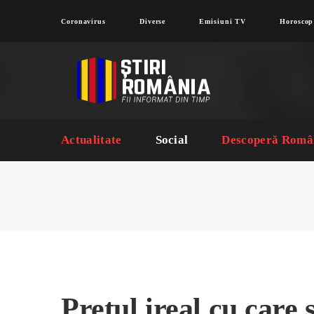
Coronavirus
Diverse
Emisiuni TV
Horoscop
Actualitate
Social
Descoperă Româ
Prețul ireal cu care 