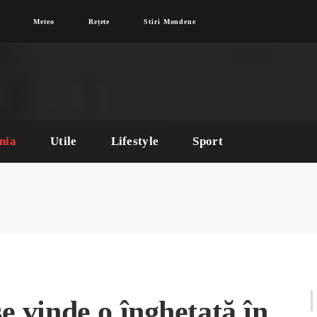
Meteo
Rețete
Stiri Mondene
nia
Utile
Lifestyle
Sport
se vinde o înghețată în