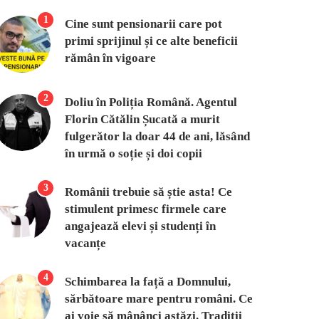
1
Cine sunt pensionarii care pot
primi sprijinul și ce alte beneficii
rămân în vigoare
2
Doliu în Poliția Română. Agentul
Florin Cătălin Șucată a murit
fulgerător la doar 44 de ani, lăsând
în urmă o soție și doi copii
3
Românii trebuie să știe asta! Ce
stimulent primesc firmele care
angajează elevi și studenți în
vacanțe
4
Schimbarea la față a Domnului,
sărbătoare mare pentru români. Ce
ai voie să mânânci astăzi. Tradiții