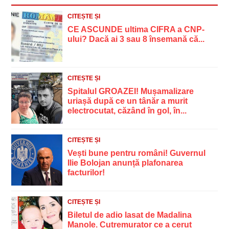
CITEȘTE ȘI
CE ASCUNDE ultima CIFRA a CNP-
ului? Dacă ai 3 sau 8 însemană că...
CITEȘTE ȘI
Spitalul GROAZEI! Mușamalizare
uriașă după ce un tânăr a murit
electrocutat, căzând în gol, în...
CITEȘTE ȘI
Vești bune pentru români! Guvernul
Ilie Bolojan anunță plafonarea
facturilor!
CITEȘTE ȘI
Biletul de adio lasat de Madalina
Manole. Cutremurator ce a cerut