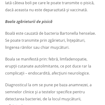
Iată câteva boli pe care le poate transmite o pisică,
dacă aceasta nu este deparazitată și vaccinată.
Boala zgârieturii de pisică
Boală este cauzată de bacteria Bartonella henselae.
Se poate transmite prin zgârieturi, înţepături,
lingerea rănilor sau chiar mușcături.
Boala se manifestă prin: febră, limfadenopatie,
erupţii cutanate autolimitante, ce pot duce rar la
complicaţii – endocardită, afecţiuni neurologice.
Diagnosticul la om se pune pe baza anamnezei, a
semnelor clinice şi a testelor specifice pentru
detectarea bacteriei, de la locul muşcăturii,