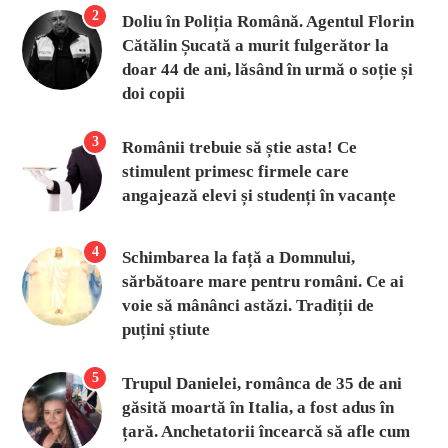
2
Doliu în Poliția Română. Agentul Florin
Cătălin Șucată a murit fulgerător la
doar 44 de ani, lăsând în urmă o soție și
doi copii
3
Românii trebuie să știe asta! Ce
stimulent primesc firmele care
angajează elevi și studenți în vacanțe
4
Schimbarea la față a Domnului,
sărbătoare mare pentru români. Ce ai
voie să mânânci astăzi. Tradiții de
puțini știute
5
Trupul Danielei, românca de 35 de ani
găsită moartă în Italia, a fost adus în
țară. Anchetatorii încearcă să afle cum