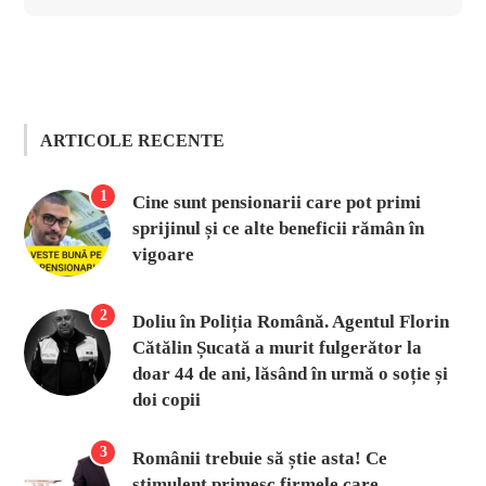
ARTICOLE RECENTE
1
Cine sunt pensionarii care pot primi
sprijinul și ce alte beneficii rămân în
vigoare
2
Doliu în Poliția Română. Agentul Florin
Cătălin Șucată a murit fulgerător la
doar 44 de ani, lăsând în urmă o soție și
doi copii
3
Românii trebuie să știe asta! Ce
stimulent primesc firmele care