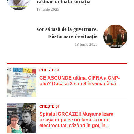
răstoarnă toată situația
18 iunie 2025
Vor să iasă de la guvernare.
Răsturnare de situație
18 iunie 2025
CITEȘTE ȘI
CE ASCUNDE ultima CIFRA a CNP-
ului? Dacă ai 3 sau 8 însemană că...
CITEȘTE ȘI
Spitalul GROAZEI! Mușamalizare
uriașă după ce un tânăr a murit
electrocutat, căzând în gol, în...