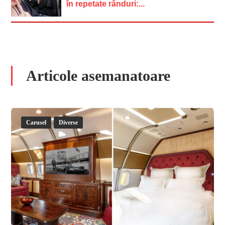
în repetate rânduri:...
Articole asemanatoare
Carusel
Diverse