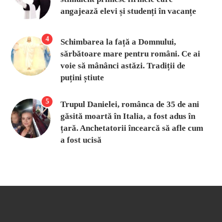
angajează elevi și studenți în vacanțe
4
Schimbarea la față a Domnului,
sărbătoare mare pentru români. Ce ai
voie să mânânci astăzi. Tradiții de
puțini știute
5
Trupul Danielei, românca de 35 de ani
găsită moartă în Italia, a fost adus în
țară. Anchetatorii încearcă să afle cum
a fost ucisă