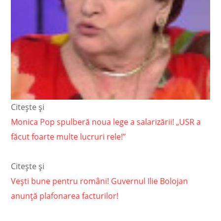
Citește și
Monica Pop spulberă noua lege a salarizării! „USR a
făcut foarte multe lucruri rele!”
Citește și
Vești bune pentru români! Guvernul Ilie Bolojan
anunță plafonarea facturilor!