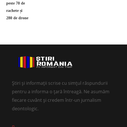
Știri și informații scrise cu simțul răspundurii
pentru a informa o țară întreagă. Ne asumăm
fiecare cuvânt și credem într-un jurnalism
deontologic.