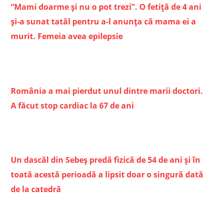
“Mami doarme şi nu o pot trezi”. O fetiţă de 4 ani
şi-a sunat tatăl pentru a-l anunţa că mama ei a
murit. Femeia avea epilepsie
România a mai pierdut unul dintre marii doctori.
A făcut stop cardiac la 67 de ani
Un dascăl din Sebeș predă fizică de 54 de ani și în
toată acestă perioadă a lipsit doar o singură dată
de la catedră