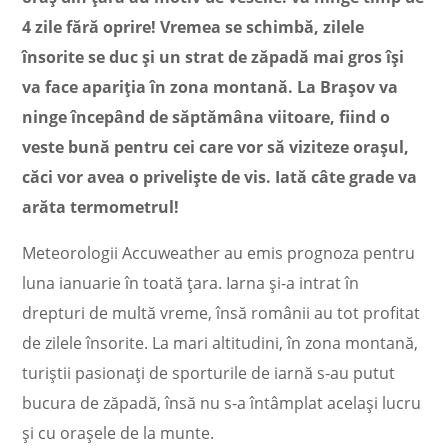
4 zile fără oprire! Vremea se schimbă, zilele
însorite se duc și un strat de zăpadă mai gros își
va face apariția în zona montană. La Brașov va
ninge începând de săptămâna viitoare, fiind o
veste bună pentru cei care vor să viziteze orașul,
căci vor avea o priveliște de vis. Iată câte grade va
arăta termometrul!
Meteorologii Accuweather au emis prognoza pentru
luna ianuarie în toată țara. Iarna și-a intrat în
drepturi de multă vreme, însă românii au tot profitat
de zilele însorite. La mari altitudini, în zona montană,
turiștii pasionați de sporturile de iarnă s-au putut
bucura de zăpadă, însă nu s-a întâmplat același lucru
și cu orașele de la munte.