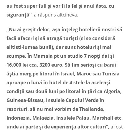
au fost super full și vor fi la fel și anul ăsta, cu
siguranță”
, a răspuns altcineva.
„Nu ai greșit deloc, așa înțeleg hotelierii noștri să
facă afaceri și să atragă turiști (ei se consideră
elitisti-lumea bună), dar sunt hoteluri și mai
scumpe. În Mamaia pt un studio 7 nopți dai și
16.000 lei cca. 3200 euro. Să fim serioși cu banii
ăștia merg pe litoral în Israel, Maroc sau Tunisia
aproape o lună în hotel de 4 stele la aceleași
condiții sau două luni pe litoral în țări ca Algeria,
Guineea-Bissau, Insulele Capului Verde în
resorturi, să nu mai vorbim de Thailanda,
Indonezia, Malaezia, Insulele Palau, Marshall etc,
unde ai parte și de experiența altor culturi”
, a fost