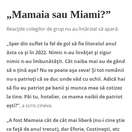
„Mamaia sau Miami?”
Reacțiile colegilor de grup nu au întârziat să apară:
„Sper din suflet la fel de gol să fie litoralul anul
ăsta ca și în 2022. Nimic n-au învățat și sigur
nimic n-au îmbunătățit. Cât naiba mai au de gând
să o țină așa? Nu se poate așa ceva! Și tot românii
nu-s patrioți că se duc unde văd cu ochii. Adică hai
să fiu eu patriot pe banii și munca mea să cotizez
la tine. Păi tu, hotelier, ce mama naibii de patriot
ești?”
, a scris cineva.
„A fost Mamaia cât de cât mai liberă (nu-i cine știe
ce față de anul trecut), dar Eforie, Costinești, etc