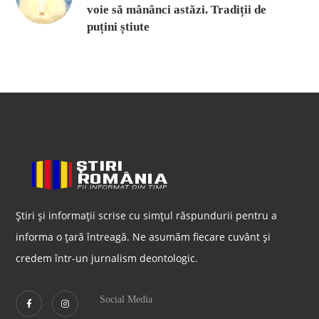
voie să mânânci astăzi. Tradiții de
puțini știute
Știri și informații scrise cu simțul răspundurii pentru a
informa o țară întreagă. Ne asumăm fiecare cuvânt și
credem într-un jurnalism deontologic.
Social Media