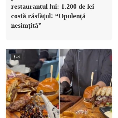
restaurantul lui: 1.200 de lei
costă răsfățul! “Opulență
nesimțită”
Știri