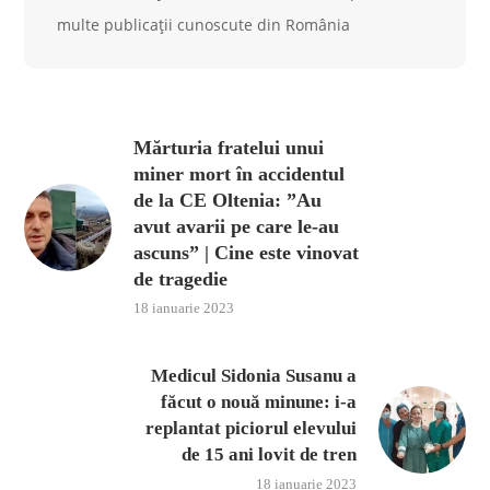
multe publicații cunoscute din România
Mărturia fratelui unui
miner mort în accidentul
de la CE Oltenia: ”Au
avut avarii pe care le-au
ascuns” | Cine este vinovat
de tragedie
18 ianuarie 2023
Medicul Sidonia Susanu a
făcut o nouă minune: i-a
replantat piciorul elevului
de 15 ani lovit de tren
18 ianuarie 2023