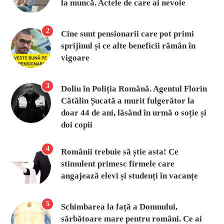
la muncă. Actele de care ai nevoie
2
Cine sunt pensionarii care pot primi
sprijinul și ce alte beneficii rămân în
vigoare
3
Doliu în Poliția Română. Agentul Florin
Cătălin Șucată a murit fulgerător la
doar 44 de ani, lăsând în urmă o soție și
doi copii
4
Românii trebuie să știe asta! Ce
stimulent primesc firmele care
angajează elevi și studenți în vacanțe
5
Schimbarea la față a Domnului,
sărbătoare mare pentru români. Ce ai