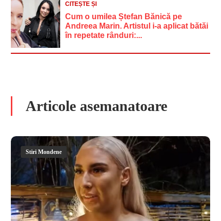
CITEȘTE ȘI
Cum o umilea Ștefan Bănică pe
Andreea Marin. Artistul i-a aplicat bătăi
în repetate rânduri:...
Articole asemanatoare
Stiri Mondene