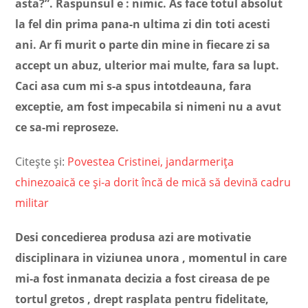
asta?”. Raspunsul e : nimic. As face totul absolut
la fel din prima pana-n ultima zi din toti acesti
ani. Ar fi murit o parte din mine in fiecare zi sa
accept un abuz, ulterior mai multe, fara sa lupt.
Caci asa cum mi s-a spus intotdeauna, fara
exceptie, am fost impecabila si nimeni nu a avut
ce sa-mi reproseze.
Citește și:
Povestea Cristinei, jandarmerița
chinezoaică ce și-a dorit încă de mică să devină cadru
militar
Desi concedierea produsa azi are motivatie
disciplinara in viziunea unora , momentul in care
mi-a fost inmanata decizia a fost cireasa de pe
tortul gretos , drept rasplata pentru fidelitate,