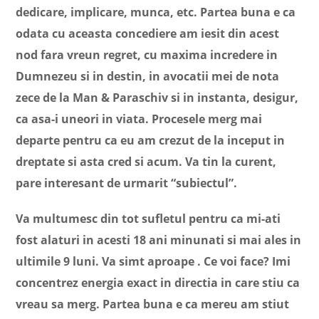
dedicare, implicare, munca, etc. Partea buna e ca
odata cu aceasta concediere am iesit din acest
nod fara vreun regret, cu maxima incredere in
Dumnezeu si in destin, in avocatii mei de nota
zece de la Man & Paraschiv si in instanta, desigur,
ca asa-i uneori in viata. Procesele merg mai
departe pentru ca eu am crezut de la inceput in
dreptate si asta cred si acum. Va tin la curent,
pare interesant de urmarit “subiectul”.
Va multumesc din tot sufletul pentru ca mi-ati
fost alaturi in acesti 18 ani minunati si mai ales in
ultimile 9 luni. Va simt aproape . Ce voi face? Imi
concentrez energia exact in directia in care stiu ca
vreau sa merg. Partea buna e ca mereu am stiut