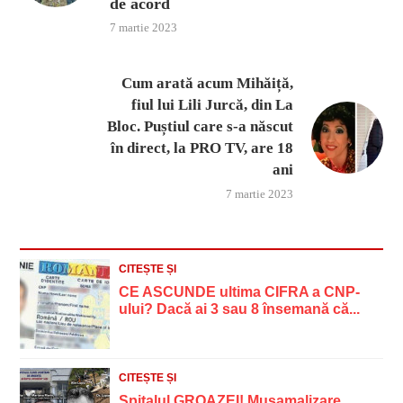
de acord
7 martie 2023
Cum arată acum Mihăiță,
fiul lui Lili Jurcă, din La
Bloc. Puștiul care s-a născut
în direct, la PRO TV, are 18
ani
7 martie 2023
CITEȘTE ȘI
CE ASCUNDE ultima CIFRA a CNP-
ului? Dacă ai 3 sau 8 însemană că...
CITEȘTE ȘI
Spitalul GROAZEI! Mușamalizare