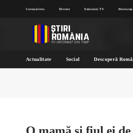
Coronavirus
Diverse
Emisiuni TV
Horoscop
Actualitate
Social
Descoperă Româ
O mamă și fiul ei de