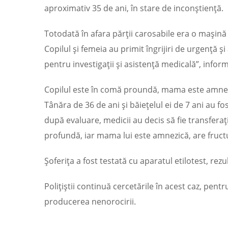
aproximativ 35 de ani, în stare de inconștiență.
Totodată în afara părții carosabile era o mașină 
Copilul și femeia au primit îngrijiri de urgență și
pentru investigații și asistență medicală”, inform
Copilul este în comă proundă, mama este amnezică
Tânăra de 36 de ani și băiețelul ei de 7 ani au fos
după evaluare, medicii au decis să fie transferați
profundă, iar mama lui este amnezică, are fructuri
Șoferița a fost testată cu aparatul etilotest, rezu
Polițiștii continuă cercetările în acest caz, pentr
producerea nenorocirii.