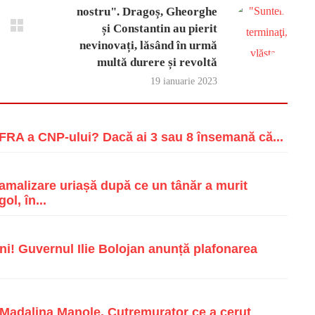
nostru". Dragoș, Gheorghe
și Constantin au pierit
nevinovați, lăsând în urmă
multă durere și revoltă
19 ianuarie 2023
RA a CNP-ului? Dacă ai 3 sau 8 însemană că...
malizare uriașă după ce un tânăr a murit
ol, în...
i! Guvernul Ilie Bolojan anunță plafonarea
e Madalina Manole. Cutremurator ce a cerut