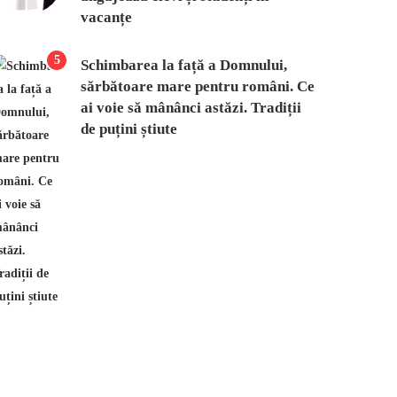
vacanțe
5
Schimbarea la față a Domnului,
sărbătoare mare pentru români. Ce
ai voie să mânânci astăzi. Tradiții
de puțini știute