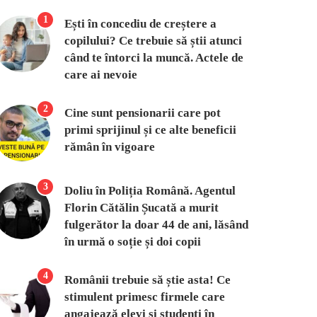
1
Ești în concediu de creștere a
copilului? Ce trebuie să știi atunci
când te întorci la muncă. Actele de
care ai nevoie
2
Cine sunt pensionarii care pot
primi sprijinul și ce alte beneficii
rămân în vigoare
3
Doliu în Poliția Română. Agentul
Florin Cătălin Șucată a murit
fulgerător la doar 44 de ani, lăsând
în urmă o soție și doi copii
4
Românii trebuie să știe asta! Ce
stimulent primesc firmele care
angajează elevi și studenți în