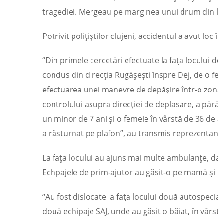
tragediei. Mergeau pe marginea unui drum din loc
Potrivit polițiștilor clujeni, accidentul a avut l
“Din primele cercetări efectuate la fața locului d
condus din direcția Rugășești înspre Dej, de o f
efectuarea unei manevre de depășire într-o zonă
controlului asupra direcției de deplasare, a pă
un minor de 7 ani și o femeie în vârstă de 36 de
a răsturnat pe plafon”, au transmis reprezentanții
La fața locului au ajuns mai multe ambulanțe, d
Echpajele de prim-ajutor au găsit-o pe mamă și pe
“Au fost dislocate la fața locului două autospe
două echipaje SAJ, unde au găsit o băiat, în vârs