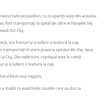
răsturnată pe pavilion, cu ocupanții ieșiți din aceasta.
 au fost transportați la spital de către echipajele SAJ
ează ISU Cluj.
, are fracturi și a suferit o lovitură la cap
t transportați în stare gravă la spitalul din Dej. Apoi,
 la Cluj. Din nefericire, copilașul este în comă
 și a suferit o lovitură la cap.
ltatul fiind unul negativ.
u a stabili cu exactitate cauzele care au dus la