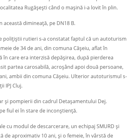
alitatea Rugășești când o mașină i-a lovit în plin.
oc în această dimineață, pe DN18 B.
e polițiștii rutieri s-a constatat faptul că un autoturism
emeie de 34 de ani, din comuna Cășeiu, aflat în
 în care era interzisă depășirea, după pierderea
răsit partea carosabilă, acroșând apoi două persoane,
 ani, ambii din comuna Cășeiu. Ulterior autoturismul s-
 IPJ Cluj.
ar și pompierii din cadrul Detașamentului Dej.
 fiul ei în stare de inconștiență.
ciale cu modul de descarcerare, un echipaj SMURD și
tă de aproximativ 10 ani, și o femeie, în vârstă de