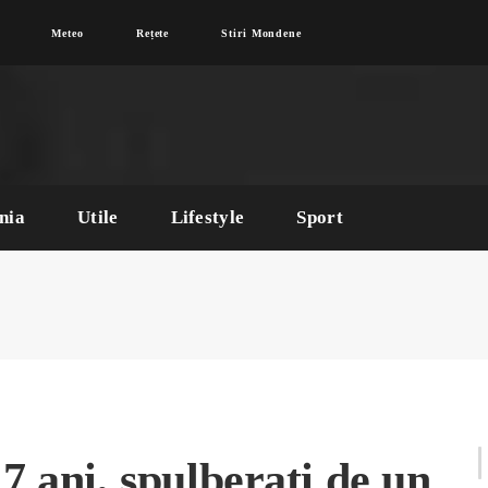
Meteo
Rețete
Stiri Mondene
nia
Utile
Lifestyle
Sport
 7 ani, spulberați de un