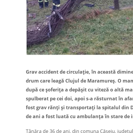
Grav accident de circulație, în această dimin
drum care leagă Clujul de Maramureș. O mamă ș
după ce șoferița a depășit cu viteză o altă ma
spulberat pe cei doi, apoi s-a răsturnat în af
fost grav rănți și transportați la spitalul din
de ani a fost luată cu ambulanța în stare de in
Tânăra de 36 de ani, din comuna Cășeiu, județul 