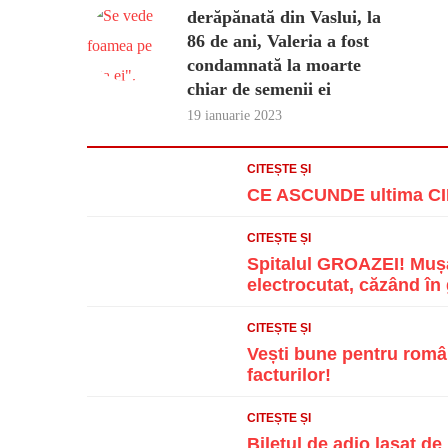
derăpănată din Vaslui, la
86 de ani, Valeria a fost
condamnată la moarte
chiar de semenii ei
19 ianuarie 2023
CITEȘTE ȘI
CE ASCUNDE ultima CIF
CITEȘTE ȘI
Spitalul GROAZEI! Mușa
electrocutat, căzând în g
CITEȘTE ȘI
Vești bune pentru român
facturilor!
CITEȘTE ȘI
Biletul de adio lasat d