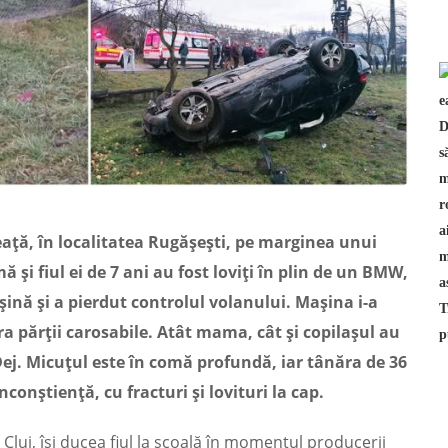
eață, în localitatea Rugășești, pe marginea unui
i fiul ei de 7 ani au fost loviți în plin de un BMW,
șină și a pierdut controlul volanului. Mașina i-a
ara părții carosabile. Atât mama, cât și copilașul au
 Dej. Micuțul este în comă profundă, iar tânăra de 36
conștiență, cu fracturi și lovituri la cap.
Cluj, își ducea fiul la școală în momentul producerii