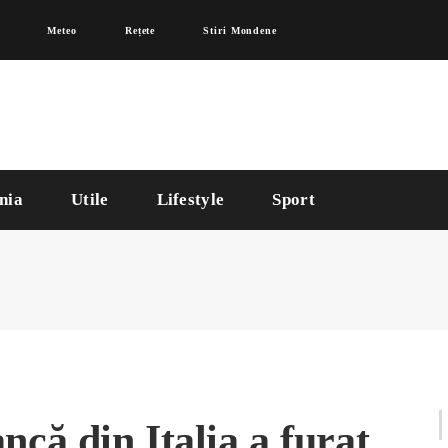
Meteo
Rețete
Stiri Mondene
nia
Utile
Lifestyle
Sport
că din Italia a furat