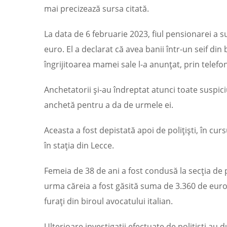
mai precizează sursa citată.
La data de 6 februarie 2023, fiul pensionarei a s
euro. El a declarat că avea banii într-un seif din
îngrijitoarea mamei sale l-a anunțat, prin telef
Anchetatorii și-au îndreptat atunci toate suspic
anchetă pentru a da de urmele ei.
Aceasta a fost depistată apoi de polițiști, în curs
în stația din Lecce.
Femeia de 38 de ani a fost condusă la secția de p
urma căreia a fost găsită suma de 3.360 de euro 
furați din biroul avocatului italian.
Ulterioare investigații efectuate de polițiști au 