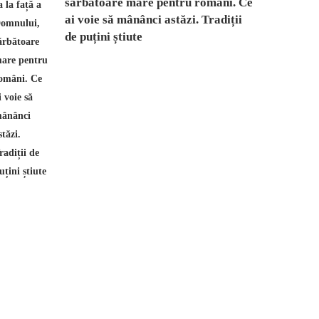
sărbătoare mare pentru români. Ce
ai voie să mânânci astăzi. Tradiții
de puțini știute