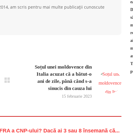
 2014, am scris pentru mai multe publicații cunoscute
Soțul unei moldovence din
Italia acuzat că a bătut-o
ani de zile, până când s-a
sinucis din cauza lui
15 februarie 2023
RA a CNP-ului? Dacă ai 3 sau 8 însemană că...