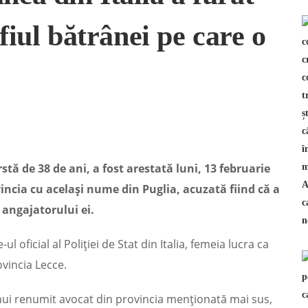
fiul bătrânei pe care o
tă de 38 de ani, a fost arestată luni, 13 februarie
vincia cu același nume din Puglia, acuzată fiind că a
angajatorului ei.
l oficial al Poliției de Stat din Italia, femeia lucra ca
ovincia Lecce.
i renumit avocat din provincia menționată mai sus,