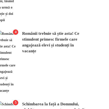
4
Românii trebuie să știe asta! Ce
stimulent primesc firmele care
angajează elevi și studenți în
vacanțe
5
Schimbarea la față a Domnului,