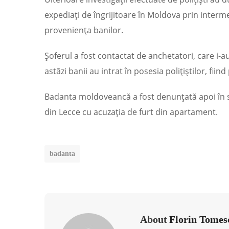
expediați de îngrijitoare în Moldova prin interm
proveniența banilor.
Șoferul a fost contactat de anchetatori, care i-au
astăzi banii au intrat în posesia polițiștilor, fiin
Badanta moldoveancă a fost denunțată apoi în st
din Lecce cu acuzația de furt din apartament.
badanta
About
Florin Tomes