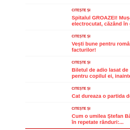
CITEȘTE ȘI
Spitalul GROAZEI! Mușa
electrocutat, căzând în g
CITEȘTE ȘI
Vești bune pentru român
facturilor!
CITEȘTE ȘI
Biletul de adio lasat d
pentru copilul ei, inainte
CITEȘTE ȘI
Cat dureaza o partida d
CITEȘTE ȘI
Cum o umilea Ștefan Băn
în repetate rânduri:...