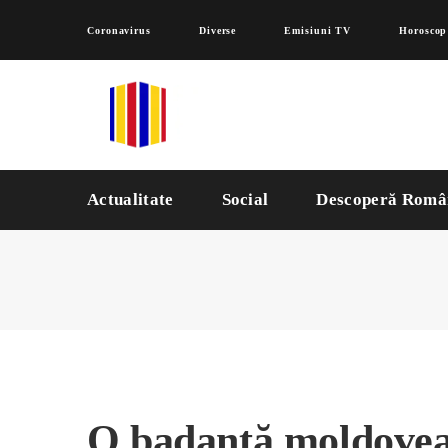
Coronavirus
Diverse
Emisiuni TV
Horoscop
Actualitate
Social
Descoperă Româ
O badantă moldovean