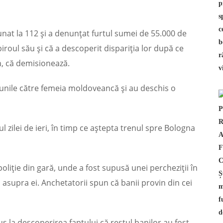
unat la 112 și a denunțat furtul sumei de 55.000 de
 biroul său și că a descoperit dispariția lor după ce
on, că demisionează.
iunile către femeia moldoveancă și au deschis o
ul zilei de ieri, în timp ce aștepta trenul spre Bologna
oliție din gară, unde a fost supusă unei percheziții în
asupra ei. Anchetatorii spun că banii provin din cei
dus la descoperirea faptului că restul banilor au fost