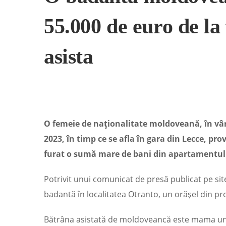
55.000 de euro de la 
asista
O femeie de naționalitate moldoveană, în vârs
2023, în timp ce se afla în gara din Lecce, pro
furat o sumă mare de bani din apartamentul 
Potrivit unui comunicat de presă publicat pe site-u
badantă în localitatea Otranto, un orășel din pr
Bătrâna asistată de moldoveancă este mama unu