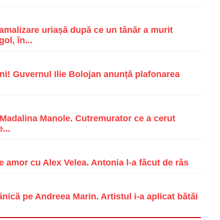
malizare uriașă după ce un tânăr a murit
ol, în...
i! Guvernul Ilie Bolojan anunță plafonarea
e Madalina Manole. Cutremurator ce a cerut
...
e amor cu Alex Velea. Antonia l-a făcut de râs
ică pe Andreea Marin. Artistul i-a aplicat bătăi