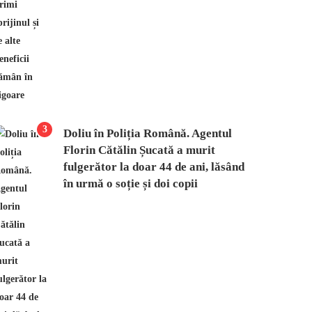
3
Doliu în Poliția Română. Agentul
Florin Cătălin Șucată a murit
fulgerător la doar 44 de ani, lăsând
în urmă o soție și doi copii