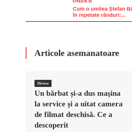
CITEȘTE ȘI
Cum o umilea Ștefan Băn
în repetate rânduri:...
Articole asemanatoare
Diverse
Un bărbat și-a dus maşina
la service și a uitat camera
de filmat deschisă. Ce a
descoperit