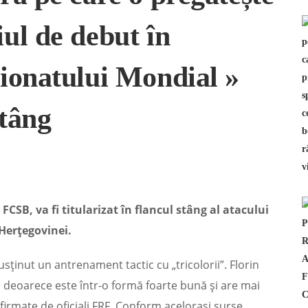
ul de debut în
ionatului Mondial »
stâng
 FCSB, va fi titularizat în flancul stâng al atacului
Herțegovinei.
sținut un antrenament tactic cu „tricolorii”. Florin
gi deoarece este într-o formă foarte bună și are mai
irmate de oficiali FRF. Conform acelorași surse,