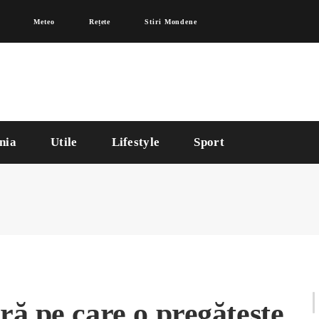
Meteo
Rețete
Stiri Mondene
nia
Utile
Lifestyle
Sport
ră pe care o pregătește