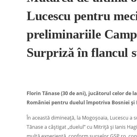
Lucescu pentru meci
preliminariile Camp
Surpriză în flancul 
Florin Tănase (30 de ani), jucătorul celor de la
României pentru duelul împotriva Bosniei și 
În această dimineață, la Mogoșoaia, Lucescu a su
Tănase a câștigat „duelul” cu Mitriță și Ianis Ha
multă experiență, conform surselor GSP.ro, conf