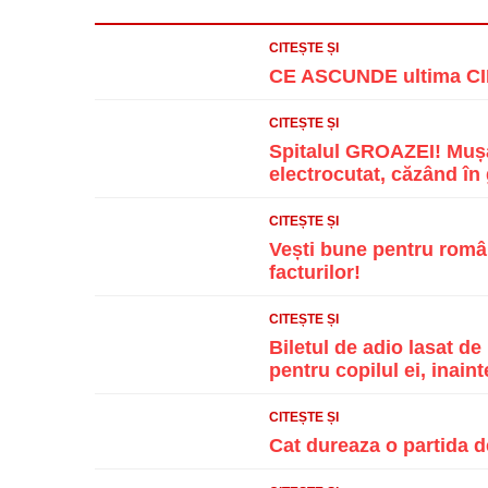
CITEȘTE ȘI
CE ASCUNDE ultima CIF
CITEȘTE ȘI
Spitalul GROAZEI! Mușa
electrocutat, căzând în g
CITEȘTE ȘI
Vești bune pentru român
facturilor!
CITEȘTE ȘI
Biletul de adio lasat d
pentru copilul ei, inainte
CITEȘTE ȘI
Cat dureaza o partida d