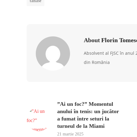
tanase
About
Florin Tomes
Absolvent al FJSC în anul
din România
”Ai un foc?” Momentul
anului în tenis: un jucător
a fumat între seturi la
turneul de la Miami
21 martie 2025