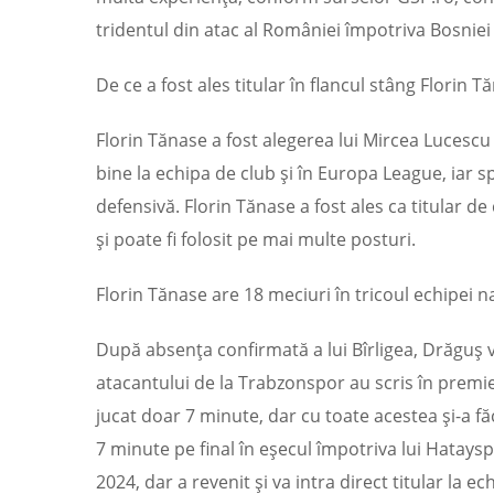
tridentul din atac al României împotriva Bosniei
De ce a fost ales titular în flancul stâng Florin T
Florin Tănase a fost alegerea lui Mircea Lucescu 
bine la echipa de club și în Europa League, iar 
defensivă. Florin Tănase a fost ales ca titular d
și poate fi folosit pe mai multe posturi.
Florin Tănase are 18 meciuri în tricoul echipei na
După absența confirmată a lui Bîrligea, Drăguș va
atacantului de la Trabzonspor au scris în premier
jucat doar 7 minute, dar cu toate acestea și-a făc
7 minute pe final în eșecul împotriva lui Hatayspo
2024, dar a revenit și va intra direct titular la e