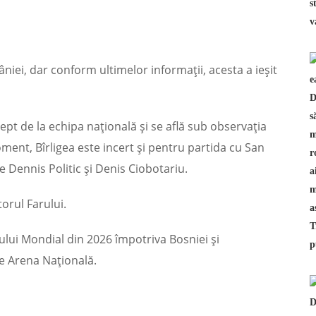
niei, dar conform ultimelor informații, acesta a ieșit
ept de la echipa națională și se află sub observația
moment, Bîrligea este incert și pentru partida cu San
pe Dennis Politic și Denis Ciobotariu.
orul Farului.
lui Mondial din 2026 împotriva Bosniei și
pe Arena Națională.