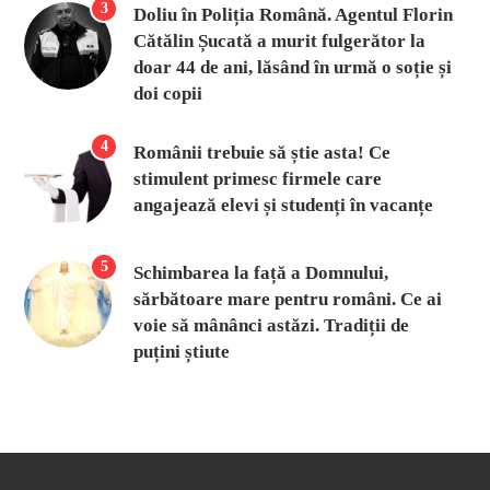
3
Doliu în Poliția Română. Agentul Florin
Cătălin Șucată a murit fulgerător la
doar 44 de ani, lăsând în urmă o soție și
doi copii
4
Românii trebuie să știe asta! Ce
stimulent primesc firmele care
angajează elevi și studenți în vacanțe
5
Schimbarea la față a Domnului,
sărbătoare mare pentru români. Ce ai
voie să mânânci astăzi. Tradiții de
puțini știute