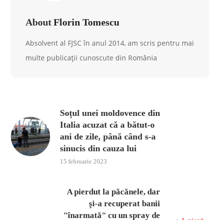
About
Florin Tomescu
Absolvent al FJSC în anul 2014, am scris pentru mai
multe publicații cunoscute din România
Soțul unei moldovence din
Italia acuzat că a bătut-o
ani de zile, până când s-a
sinucis din cauza lui
15 februarie 2023
A pierdut la păcănele, dar
şi-a recuperat banii
"înarmată" cu un spray de