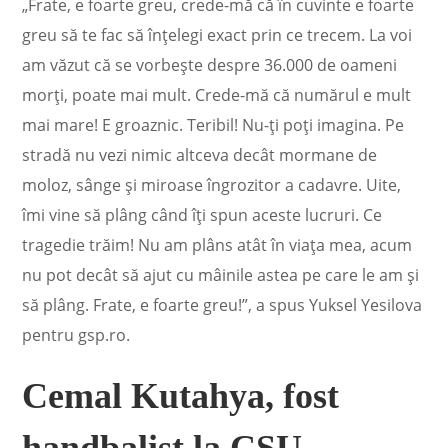
„Frate, e foarte greu, crede-mă că în cuvinte e foarte
greu să te fac să înțelegi exact prin ce trecem. La voi
am văzut că se vorbește despre 36.000 de oameni
morți, poate mai mult. Crede-mă că numărul e mult
mai mare! E groaznic. Teribil! Nu-ți poți imagina. Pe
stradă nu vezi nimic altceva decât mormane de
moloz, sânge și miroase îngrozitor a cadavre. Uite,
îmi vine să plâng când îți spun aceste lucruri. Ce
tragedie trăim! Nu am plâns atât în viața mea, acum
nu pot decât să ajut cu mâinile astea pe care le am și
să plâng. Frate, e foarte greu!”, a spus Yuksel Yesilova
pentru gsp.ro.
Cemal Kutahya, fost
handbalist la CSU