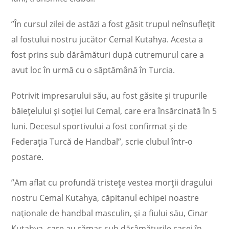
”În cursul zilei de astăzi a fost găsit trupul neînsufleţit
al fostului nostru jucător Cemal Kutahya. Acesta a
fost prins sub dărâmături după cutremurul care a
avut loc în urmă cu o săptămână în Turcia.
Potrivit impresarului său, au fost găsite şi trupurile
băieţelului şi soţiei lui Cemal, care era însărcinată în 5
luni. Decesul sportivului a fost confirmat şi de
Federaţia Turcă de Handbal”, scrie clubul într-o
postare.
”Am aflat cu profundă tristeţe vestea morţii dragului
nostru Cemal Kutahya, căpitanul echipei noastre
naţionale de handbal masculin, şi a fiului său, Cinar
Kutahya, care au rămas sub dărâmăturile casei în