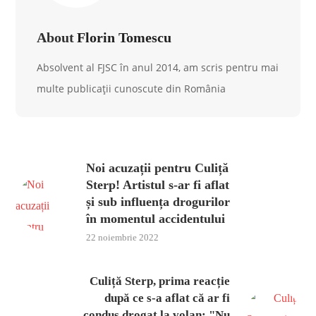
About
Florin Tomescu
Absolvent al FJSC în anul 2014, am scris pentru mai
multe publicații cunoscute din România
Noi acuzații pentru Culiță
Sterp! Artistul s-ar fi aflat
și sub influența drogurilor
în momentul accidentului
22 noiembrie 2022
Culiță Sterp, prima reacție
după ce s-a aflat că ar fi
condus drogat la volan: "Nu