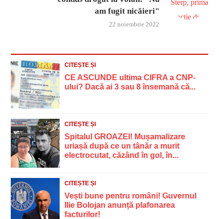
am fugit nicăieri"
22 noiembrie 2022
CITEȘTE ȘI
CE ASCUNDE ultima CIFRA a CNP-
ului? Dacă ai 3 sau 8 însemană că...
CITEȘTE ȘI
Spitalul GROAZEI! Mușamalizare
uriașă după ce un tânăr a murit
electrocutat, căzând în gol, în...
CITEȘTE ȘI
Vești bune pentru români! Guvernul
Ilie Bolojan anunță plafonarea
facturilor!