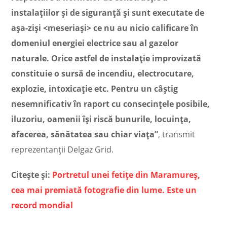
instalațiilor și de siguranță și sunt executate de
așa-ziși <meseriași> ce nu au nicio calificare în
domeniul energiei electrice sau al gazelor
naturale. Orice astfel de instalație improvizată
constituie o sursă de incendiu, electrocutare,
explozie, intoxicație etc. Pentru un câștig
nesemnificativ în raport cu consecințele posibile,
iluzoriu, oamenii își riscă bunurile, locuința,
afacerea, sănătatea sau chiar viața”
, transmit
reprezentanții Delgaz Grid.
Citește și:
Portretul unei fetițe din Maramureș,
cea mai premiată fotografie din lume. Este un
record mondial