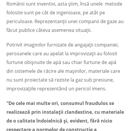
Românii sunt inventivi, asta știm, însă unele metode
folosite sunt pe cât de ingenioase, pe atât pe
periculoase. Reprezentanții unei companii de gaze au
făcut publice câteva asemenea situații.
Potrivit imaginilor furnizate de angajații companiei,
persoanele care au apelat la improvizații au folosit
furtune obișnuite de apă sau chiar furtune de apă
din sistemele de răcire ale mașinilor, materiale care
nu sunt proiectate să reziste la gaz sub presiune,
improvizațiile reprezentând un pericol imens.
“De cele mai multe ori, consumul fraudulos se
realizează prin instalații clandestine, cu materiale
de o calitate îndoielnică și, evident, fără nicio
respectare a normelor de construcție a