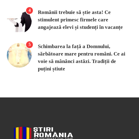
4
Românii trebuie să știe asta! Ce
stimulent primesc firmele care
angajează elevi și studenți în vacanțe
5
Schimbarea la față a Domnului,
sărbătoare mare pentru români. Ce ai
voie să mânânci astăzi. Tradiții de
puțini știute