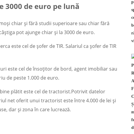
te 3000 de euro pe lună
moși chiar și fără studii superioare sau chiar fără
âștiga pot ajunge chiar și la 3000 de euro.
rca este cel de șofer de TIR. Salariul ca șofer de TIR
turi este cel de însoțitor de bord, agent imobiliar sau
riu de peste 1.000 de euro.
e plătit este cel de tractorist.Potrivit datelor
iul net oferit unui tractorist este între 4.000 de lei și
se, dar și zona în care lucrează.