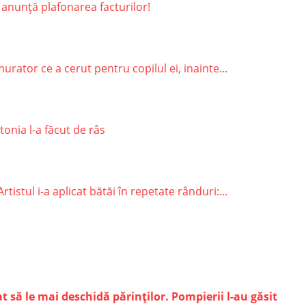
 anunță plafonarea facturilor!
rator ce a cerut pentru copilul ei, inainte...
onia l-a făcut de râs
stul i-a aplicat bătăi în repetate rânduri:...
at să le mai deschidă părinţilor. Pompierii l-au găsit