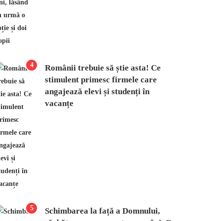
4
Românii trebuie să știe asta! Ce
stimulent primesc firmele care
angajează elevi și studenți în
vacanțe
5
Schimbarea la față a Domnului,