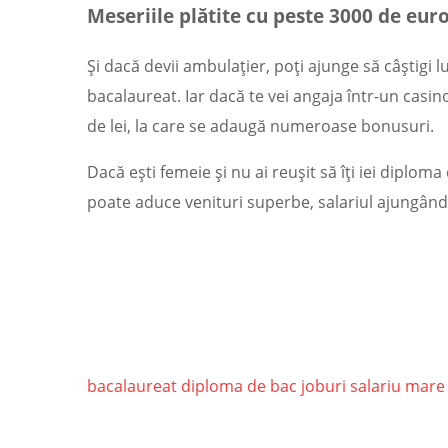
Meseriile plătite cu peste 3000 de eur
Și dacă devii ambulațier, poți ajunge să câștigi l
bacalaureat. Iar dacă te vei angaja într-un casino
de lei, la care se adaugă numeroase bonusuri.
Dacă ești femeie și nu ai reușit să îți iei diploma
poate aduce venituri superbe, salariul ajungând 
bacalaureat
diploma de bac
joburi
salariu mare