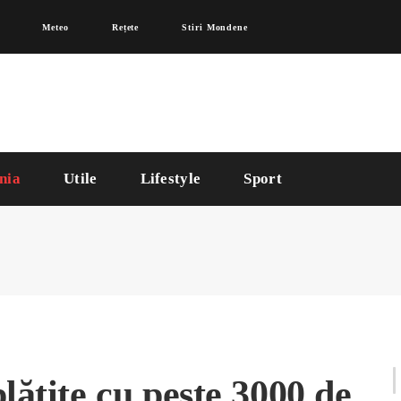
Meteo
Rețete
Stiri Mondene
nia
Utile
Lifestyle
Sport
lătite cu peste 3000 de