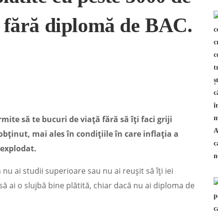
i fără diplomă de BAC.
mite să te bucuri de viață fără să îți faci griji
ținut, mai ales în condițiile în care inflația a
a explodat.
 nu ai studii superioare sau nu ai reușit să îți iei
ă ai o slujbă bine plătită, chiar dacă nu ai diploma de