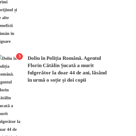
3
Doliu în Poliția Română. Agentul
Florin Cătălin Șucată a murit
fulgerător la doar 44 de ani, lăsând
în urmă o soție și doi copii