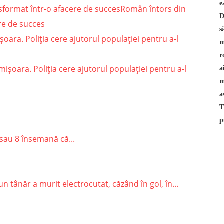
Român întors din
ere de succes
oara. Poliţia cere ajutorul populaţiei pentru a-l
sau 8 însemană că...
 tânăr a murit electrocutat, căzând în gol, în...