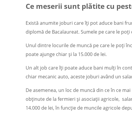
Ce meserii sunt plătite cu pes
Există anumite joburi care îți pot aduce bani fru
diplomă de Bacalaureat. Sumele pe care le poți c
Unul dintre locurile de muncă pe care le poți înce
poate ajunge chiar și la 15.000 de lei.
Un alt job care îți poate aduce bani mulți în con
chiar mecanic auto, aceste joburi având un sala
De asemenea, un loc de muncă din ce în ce mai bin
obținute de la fermieri și asociații agricole, salar
14.000 de lei, în funcție de muncile agricole depu