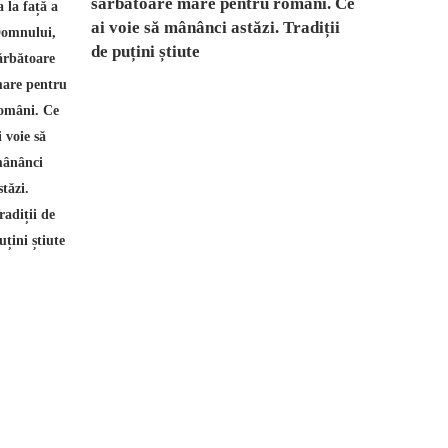
sărbătoare mare pentru români. Ce
ai voie să mânânci astăzi. Tradiții
de puțini știute