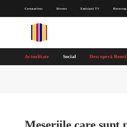
Coronavirus
Diverse
Emisiuni TV
Horoscop
Actualitate
Social
Descoperă Româ
Meseriile care sunt p