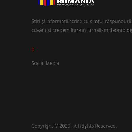
Știri și informații scrise cu simțul răspundur
cuvânt și credem într-un jurnalism deontolog
Social Media
Copyright © 2020 . All Rights Reserved.