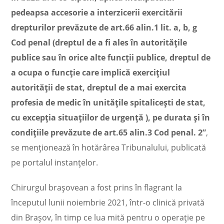
pedeapsa accesorie a interzicerii exercitării
drepturilor prevăzute de art.66 alin.1 lit. a, b, g
Cod penal (dreptul de a fi ales în autorităţile
publice sau în orice alte funcţii publice, dreptul de
a ocupa o funcţie care implică exerciţiul
autorităţii de stat, dreptul de a mai exercita
profesia de medic în unităţile spitaliceşti de stat,
cu excepţia situaţiilor de urgenţă ), pe durata şi în
condiţiile prevăzute de art.65 alin.3 Cod penal. 2”
,
se menţionează în hotărârea Tribunalului, publicată
pe portalul instanţelor.
Chirurgul braşovean a fost prins în flagrant la
începutul lunii noiembrie 2021, într-o clinică privată
din Braşov, în timp ce lua mită pentru o operaţie pe