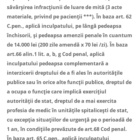
săvârşirea infracţiunii de luare de mită (3 acte
materiale, privind pe pacienţii ***). În baza art. 62
C.pen., aplică inculpatului, pe lângă pedeapsa
închisorii, şi pedeapsa amenzii penale în cuantum
de 14.000 lei (200 zile amendă x 70 lei /zi). În baza
art.66 alin.1 lit. a, b, g Cod penal, aplică
inculpatului pedeapsa complementară a
interzicerii dreptului de a fi ales în autorităţile
publice sau în orice alte funcţii publice, dreptul de
a ocupa o funcţie care implică exerciţiul
autorităţii de stat, dreptul de a mai exercita
profesia de medic în unităţile spitaliceşti de stat,
cu excepţia situaţiilor de urgenţă pe o perioadă de
1 an, în condiţiile prevăzute de art.68 Cod penal.
În baza art. 65 C.pen., aplică inculpatului