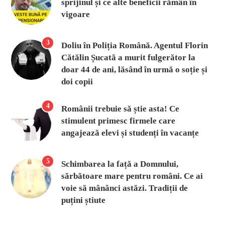
sprijinul și ce alte beneficii rămân în
vigoare
3
Doliu în Poliția Română. Agentul Florin
Cătălin Șucată a murit fulgerător la
doar 44 de ani, lăsând în urmă o soție și
doi copii
4
Românii trebuie să știe asta! Ce
stimulent primesc firmele care
angajează elevi și studenți în vacanțe
5
Schimbarea la față a Domnului,
sărbătoare mare pentru români. Ce ai
voie să mânânci astăzi. Tradiții de
puțini știute