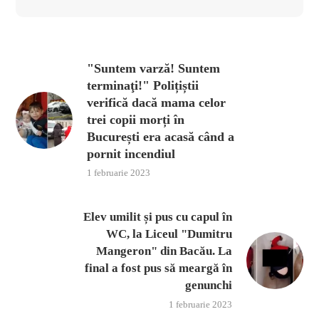
"Suntem varză! Suntem
terminaţi!" Polițiștii
verifică dacă mama celor
trei copii morți în
București era acasă când a
pornit incendiul
1 februarie 2023
Elev umilit și pus cu capul în
WC, la Liceul "Dumitru
Mangeron" din Bacău. La
final a fost pus să meargă în
genunchi
1 februarie 2023