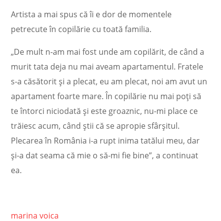
Artista a mai spus că îi e dor de momentele
petrecute în copilărie cu toată familia.
„De mult n-am mai fost unde am copilărit, de când a
murit tata deja nu mai aveam apartamentul. Fratele
s-a căsătorit și a plecat, eu am plecat, noi am avut un
apartament foarte mare. În copilărie nu mai poți să
te întorci niciodată și este groaznic, nu-mi place ce
trăiesc acum, când știi că se apropie sfârșitul.
Plecarea în România i-a rupt inima tatălui meu, dar
și-a dat seama că mie o să-mi fie bine”, a continuat
ea.
marina voica