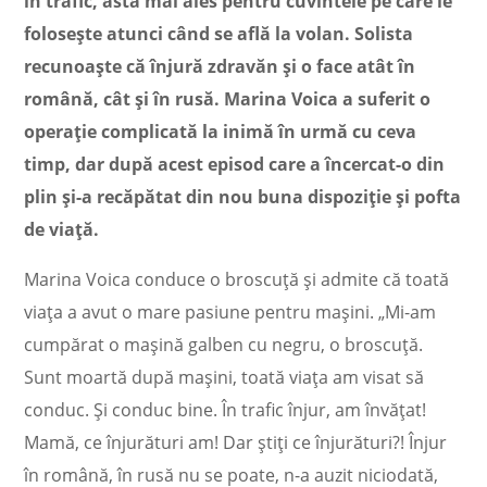
în trafic, asta mai ales pentru cuvintele pe care le
folosește atunci când se află la volan. Solista
recunoaște că înjură zdravăn și o face atât în
română, cât și în rusă. Marina Voica a suferit o
operație complicată la inimă în urmă cu ceva
timp, dar după acest episod care a încercat-o din
plin și-a recăpătat din nou buna dispoziție și pofta
de viață.
Marina Voica conduce o broscuță și admite că toată
viața a avut o mare pasiune pentru mașini. „Mi-am
cumpărat o mașină galben cu negru, o broscuță.
Sunt moartă după mașini, toată viața am visat să
conduc. Și conduc bine. În trafic înjur, am învățat!
Mamă, ce înjurături am! Dar știți ce înjurături?! Înjur
în română, în rusă nu se poate, n-a auzit niciodată,