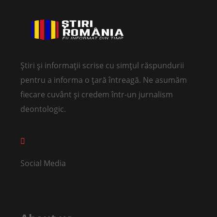
Știri și informații scrise cu simțul răspundurii
pentru a informa o țară întreagă. Ne asumăm
fiecare cuvânt și credem într-un jurnalism
deontologic.
Social Media