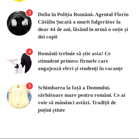
3
Doliu în Poliția Română. Agentul Florin
Cătălin Șucată a murit fulgerător la
doar 44 de ani, lăsând în urmă o soție și
doi copii
4
Românii trebuie să știe asta! Ce
stimulent primesc firmele care
angajează elevi și studenți în vacanțe
5
Schimbarea la față a Domnului,
sărbătoare mare pentru români. Ce ai
voie să mânânci astăzi. Tradiții de
puțini știute