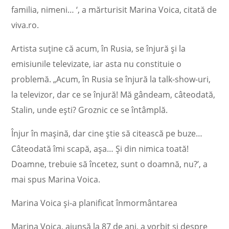
familia, nimeni… ‘, a mărturisit Marina Voica, citată de
viva.ro.
Artista suține că acum, în Rusia, se înjură și la
emisiunile televizate, iar asta nu constituie o
problemă. „Acum, în Rusia se înjură la talk-show-uri,
la televizor, dar ce se înjură! Mă gândeam, câteodată,
Stalin, unde ești? Groznic ce se întâmplă.
Înjur în mașină, dar cine știe să citească pe buze…
Câteodată îmi scapă, așa… Și din nimica toată!
Doamne, trebuie să încetez, sunt o doamnă, nu?’, a
mai spus Marina Voica.
Marina Voica și-a planificat înmormântarea
Marina Voica, ajunsă la 87 de ani, a vorbit și despre