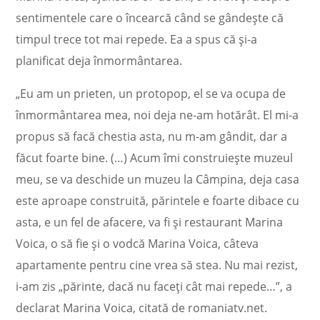
sentimentele care o încearcă când se gândește că
timpul trece tot mai repede. Ea a spus că și-a
planificat deja înmormântarea.
„Eu am un prieten, un protopop, el se va ocupa de
înmormântarea mea, noi deja ne-am hotărât. El mi-a
propus să facă chestia asta, nu m-am gândit, dar a
făcut foarte bine. (…) Acum îmi construiește muzeul
meu, se va deschide un muzeu la Câmpina, deja casa
este aproape construită, părintele e foarte dibace cu
asta, e un fel de afacere, va fi și restaurant Marina
Voica, o să fie și o vodcă Marina Voica, câteva
apartamente pentru cine vrea să stea. Nu mai rezist,
i-am zis „părinte, dacă nu faceți cât mai repede…”, a
declarat Marina Voica, citată de romaniatv.net.